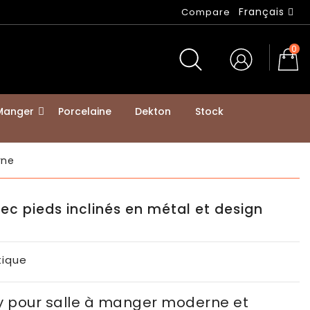
Français
Compare
0
 Manger
Porcelaine
Dekton
Stock
rne
avec pieds inclinés en métal et design
itique
ty pour salle à manger moderne et