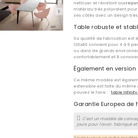
nettoyer et résistant aux
rayu
matériau très polyvalent pour
ses côtés avec un design très
Table robuste et stabl
Sa qualité de fabrication est é
120x80 convient pour 4 à 6 pe
ou dans de grands environneme
confortablement et 8 convives
Également en version e
Ce même modèle est égalemen
extensible est faite du même m
pouvez le faire : :
table Infinit
Garantie Europea de fa
C'est un modèle de concep
jours pour l'avoir. fabriqué e
Voulez-vous un autre modèle 