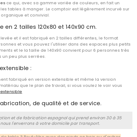
res
ce qui, avec sa gamme variée de couleurs, en fait un
 les tables à manger. Le comptoir est légèrement incurvé sur
 organique et convivial.
e en 2 tailles 120x80 et 140x90 cm.
levée et il est fabriqué en 2 tailles différentes, le format
rsonnes et vous pouvez l'utiliser dans des espaces plus petits
nts et le la taille de 140x90 convient pour 6 personnes très
 un peu plus serrées.
xtensible :
t fabriqué en version extensible et même la version
atériau que le plan de travail, si vous voulez le voir vous
y extensible
brication, de qualité et de service.
tion et de fabrication espagnol qui prend environ 30 à 35
t nous l'enverrons à votre domicile par transport.
de table ? Peut-être avec des pieds en bois ou d'autres