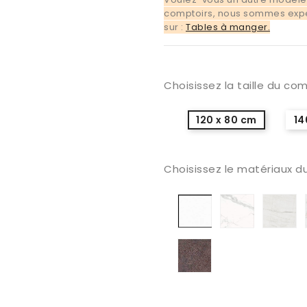
comptoirs, nous sommes exper
sur :
Tables à manger.
Choisissez la taille du co
120 x 80 cm
14
Choisissez le matériaux du
Ceramiqué
Porcelani
C
Artic
Calaccata
M
Bl
Ceramiqué
Iron
Grey