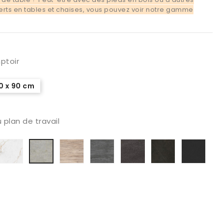
ts en tables et chaises, vous pouvez voir notre gamme
mptoir
0 x 90 cm
 plan de travail
co
eramiqué
Porcelanico
Ceramiqué
Ceramiqué
Ceramiqué
Ceramiqué
Cer
Ceramiqué
ont
Abu
Sabbia
Aspen
Basalt
Calatorao
Ner
Beton
anc
Dhabi
Venecia
Grey
Zim