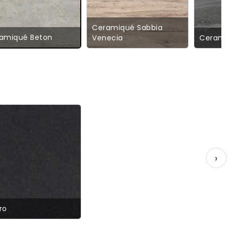
Ceramiqué Sabbia
amiqué Beton
Venecia
Cerami
›
ro