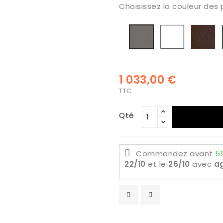
Choisissez la couleur des
Blanco
br
Titanio
1 033,00 €
TTC
Qté
Commandez avant
5
22/10
et le
26/10
avec
ag