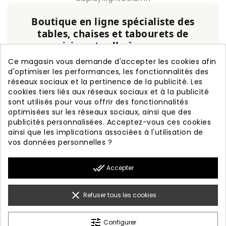
Boutique en ligne spécialiste des
tables, chaises et tabourets de
cuisine et salle à manger
Service personnalisé, expérience et qualité
Ce magasin vous demande d'accepter les cookies afin
garanties.
d'optimiser les performances, les fonctionnalités des
réseaux sociaux et la pertinence de la publicité. Les
cookies tiers liés aux réseaux sociaux et à la publicité
+20 ans d'expérience
Fabrication nationale
sont utilisés pour vous offrir des fonctionnalités
Garantie de 3 ans
Livraison rapide
optimisées sur les réseaux sociaux, ainsi que des
publicités personnalisées. Acceptez-vous ces cookies
ainsi que les implications associées à l'utilisation de
vos données personnelles ?

PRODUITS
done_all
Accepter

NOTRE SOCIÉTÉ

VOTRE COMPTE
clear
Refuser tous les cookies

INFORMATION
tune
Configurer