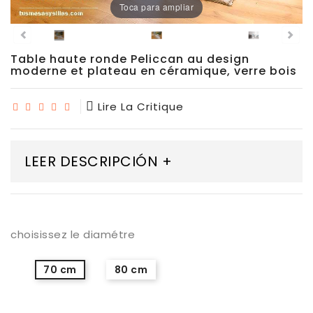
Toca para ampliar
Chaises
De
Salle
À
Table haute ronde Peliccan au design
Manger
moderne et plateau en céramique, verre bois
Porcelaine
Lire La Critique
Dekton
LEER DESCRIPCIÓN +
Stock
Tabourets
Hauts
choisissez le diamétre
Extérieur/jardin
70 cm
80 cm