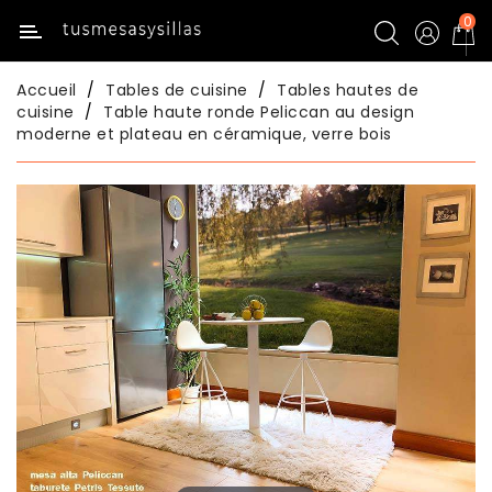
0
Catégorie
Accueil
Tables de cuisine
Tables hautes de
Inicio
cuisine
Table haute ronde Peliccan au design
moderne et plateau en céramique, verre bois
Tables
De
Cuisine
Chaises
De
Cuisine
Tables
De
Salle
À
Manger