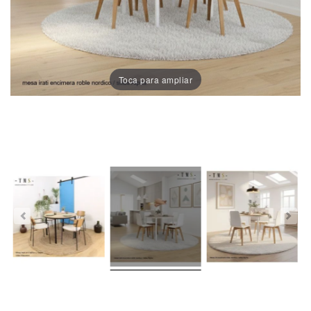
Chaises
De
Salle
À
Manger
Toca para ampliar
Porcelaine
Dekton
Stock
Tabourets
Hauts
Extérieur/jardin