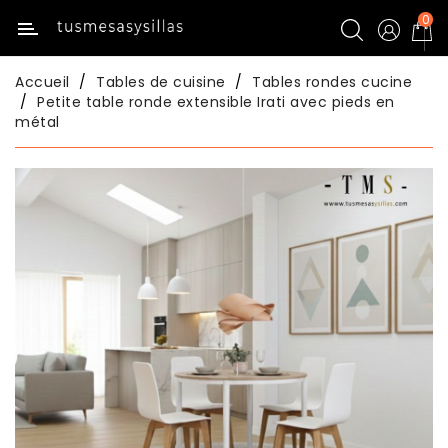
0
Catégorie
Accueil
Tables de cuisine
Tables rondes cucine
Inicio
Petite table ronde extensible Irati avec pieds en
métal
Tables
De
Cuisine
Chaises
De
Cuisine
Tables
De
Salle
À
Manger