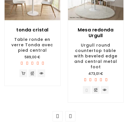
tonda cristal
Mesa redonda
Urgull
Table ronde en
verre Tonda avec
Urgull round
pied central
countertop table
with beveled edge
Prix
589,00 €
and central metal
foot
Prix
473,01 €