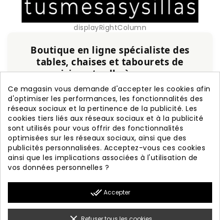
displayRightColumn
Boutique en ligne spécialiste des
tables, chaises et tabourets de
cuisine et salle à manger
Ce magasin vous demande d'accepter les cookies afin
Service personnalisé, expérience et qualité
d'optimiser les performances, les fonctionnalités des
garanties.
réseaux sociaux et la pertinence de la publicité. Les
cookies tiers liés aux réseaux sociaux et à la publicité
+20 ans d'expérience
Fabrication nationale
sont utilisés pour vous offrir des fonctionnalités
Garantie de 3 ans
Livraison rapide
optimisées sur les réseaux sociaux, ainsi que des
publicités personnalisées. Acceptez-vous ces cookies
ainsi que les implications associées à l'utilisation de
vos données personnelles ?

PRODUITS
done_all
Accepter

NOTRE SOCIÉTÉ

VOTRE COMPTE
clear
Refuser tous les cookies