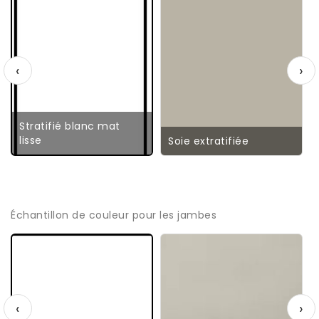
‹
›
Stratifié blanc mat
lisse
Soie extratifiée
Échantillon de couleur pour les jambes
‹
›