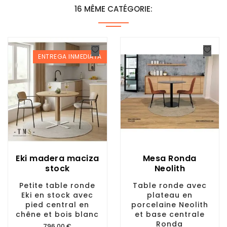
16 MÊME CATÉGORIE:
ENTREGA INMEDIATA
Eki madera maciza
Mesa Ronda
stock
Neolith
Petite table ronde
Table ronde avec
Eki en stock avec
plateau en
pied central en
porcelaine Neolith
chêne et bois blanc
et base centrale
Ronda
Prix
796,00 €