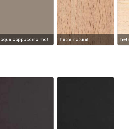
laque cappuccino mat
hêtre naturel
hêt