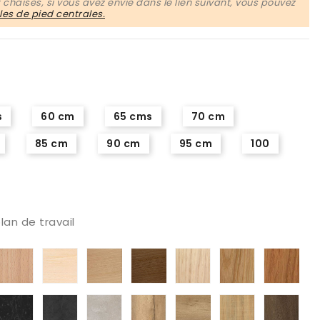
chaises, si vous avez envie dans le lien suivant, vous pouvez
es de pied centrales.
s
60 cm
65 cms
70 cm
85 cm
90 cm
95 cm
100
lan de travail
que
hêtre
hêtre
Hêtre
Hêtre
chêne
chêne
Rob
appuccino
naturel
blanchi
torréfié
Canaletto
blanchi
verni
med
at
naturel
tratificado
Estratificado
Stratifié
Extratificado
Extratifique
Estratificado
Roble
Lam
armol
mármol
Stuc
color
Chene
roble
Sega
Nog