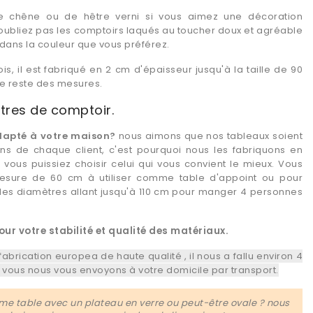
e chêne ou de hêtre verni si vous aimez une décoration
'oubliez pas les comptoirs laqués au toucher doux et agréable
dans la couleur que vous préférez.
ois, il est fabriqué en 2 cm d'épaisseur jusqu'à la taille de 90
le reste des mesures.
tres de comptoir.
adapté à votre maison?
nous aimons que nos tableaux soient
ins de chaque client, c'est pourquoi nous les fabriquons en
 vous puissiez choisir celui qui vous convient le mieux. Vous
mesure de 60 cm à utiliser comme table d'appoint ou pour
s diamètres allant jusqu'à 110 cm pour manger 4 personnes
our votre stabilité et qualité des matériaux.
 fabrication europea de haute qualité
, il nous a fallu environ 4
t vous
nous vous envoyons
à votre domicile par transport.
me table avec un plateau en verre ou peut-être ovale ? nous