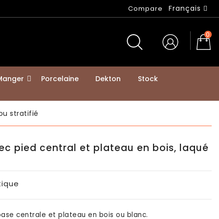
Français
Compare
0
 Manger
Porcelaine
Dekton
Stock
u stratifié
c pied central et plateau en bois, laqué
itique
se centrale et plateau en bois ou blanc.