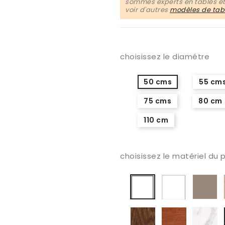
sommes experts en tables et 
voir d'autres
modèles de tabl
choisissez le diamétre
50 cms
55 cm
75 cms
80 cm
110 cm
choisissez le matériel du p
laqué
la
Stratifié
blanc
c
blanc
mat
m
mat
lisse
chêne
hêtre
Es
foncé
cerisier
m