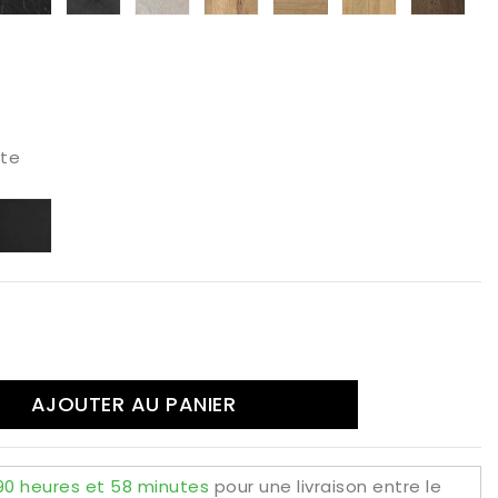
anco
negro
Pierre
cemento
Halifax
H3331
hera
del
Oxyde
Paci
tte
is
Negro
tracita
AJOUTER AU PANIER
90 heures et 58 minutes
pour une livraison
entre le