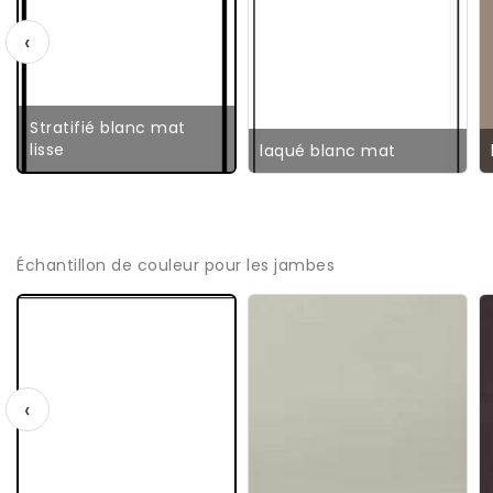
‹
Stratifié blanc mat
lisse
laqué blanc mat
Échantillon de couleur pour les jambes
‹