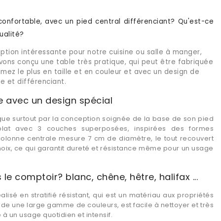
onfortable, avec un pied central différenciant? Qu'est-ce
ualité?
ption intéressante pour notre cuisine ou salle à manger,
ons conçu une table très pratique, qui peut être fabriquée
mez le plus en taille et en couleur et avec un design de
e et différenciant.
e avec un design spécial
ngue surtout par la conception soignée de la base de son pied
er plat avec 3 couches superposées, inspirées des formes
colonne centrale mesure 7 cm de diamètre, le tout recouvert
hoix, ce qui garantit dureté et résistance même pour un usage
 comptoir? blanc, chêne, hêtre, halifax ...
éalisé en stratifié résistant, qui est un matériau aux propriétés
sède une large gamme de couleurs, est facile à nettoyer et très
 à un usage quotidien et intensif.