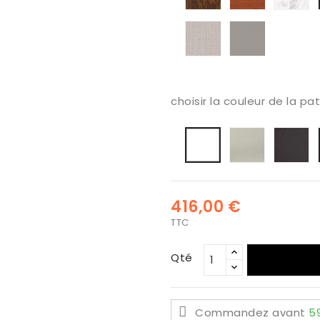
bl
Extratificado
Gris
Lino
piedra
choisir la couleur de la pa
Seda
Gr
Blanca
An
416,00 €
TTC
Qté
Commandez avant
5