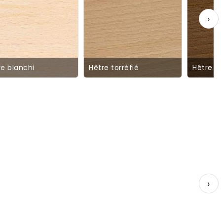
›
re blanchi
Hêtre torréfié
Hêtre C
›