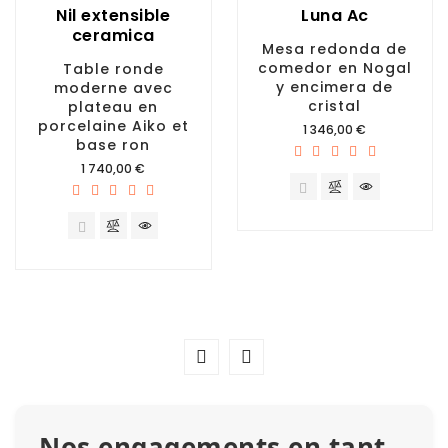
Nil extensible
Luna Ac
ceramica
Mesa redonda de
comedor en Nogal
Table ronde
y encimera de
moderne avec
cristal
plateau en
porcelaine Aiko et
Prix
1 346,00 €
base ron
Prix
1 740,00 €
Nos engagements en tant