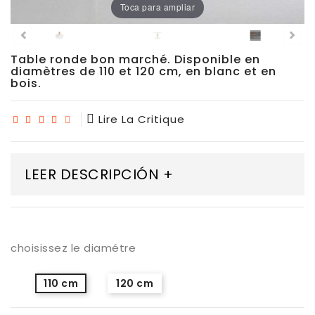
Toca para ampliar
Chaises
De
Salle
À
Table ronde bon marché. Disponible en
Manger
diamètres de 110 et 120 cm, en blanc et en
bois.
Porcelaine
Lire La Critique
Dekton
LEER DESCRIPCIÓN +
Stock
Tabourets
Hauts
choisissez le diamétre
Extérieur/jardin
110 cm
120 cm