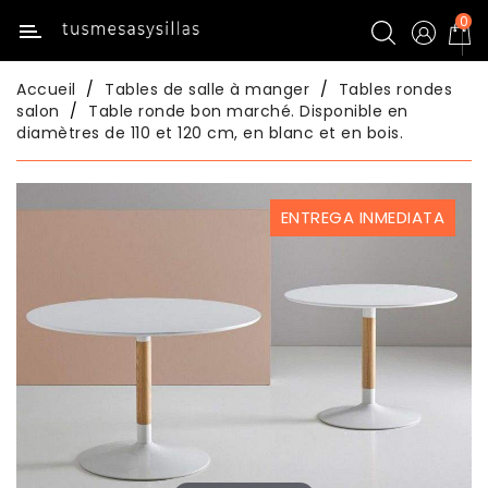
0
Catégorie
Accueil
Tables de salle à manger
Tables rondes
Inicio
salon
Table ronde bon marché. Disponible en
diamètres de 110 et 120 cm, en blanc et en bois.
Tables
De
Cuisine
ENTREGA INMEDIATA
Chaises
De
Cuisine
Tables
De
Salle
À
Manger