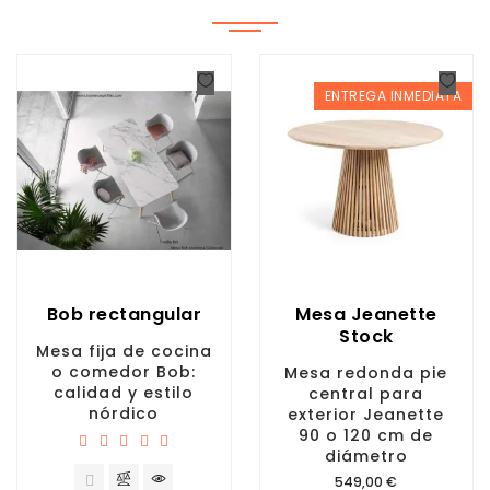
ENTREGA INMEDIATA
Bob rectangular
Mesa Jeanette
Stock
Mesa fija de cocina
o comedor Bob:
Mesa redonda pie
calidad y estilo
central para
nórdico
exterior Jeanette
90 o 120 cm de
diámetro
Precio
549,00 €