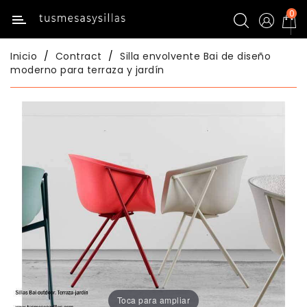
0
Categoría
Inicio
Contract
Silla envolvente Bai de diseño
Inicio
moderno para terraza y jardín
Mesas
De
Cocina
Sillas
De
Cocina
Mesas
Comedor
Sillas
Comedor
Toca para ampliar