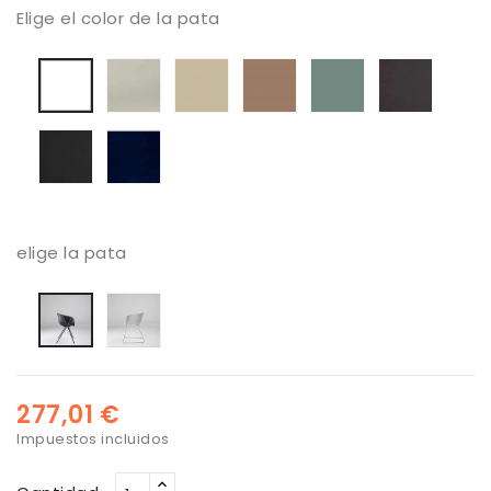
Elige el color de la pata
Seda
Lino
Arcilla
Verde
Antraci
Blanca
Melange
Negro
Azul
marino
elige la pata
pata
pata
en
en
forma
forma
de
de
trineo
tijera
277,01 €
Impuestos incluidos