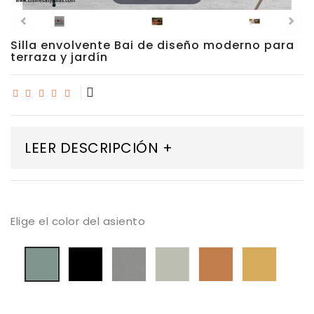
Porcelánico
Silla envolvente Bai de diseño moderno para
Dekton
terraza y jardín
Stock
Taburetes
Altos
LEER DESCRIPCIÓN +
Exterior/jardín
Elige el color del asiento
Negro
Gris
Seda
Terracota
Banan
Verde
Cantabrico