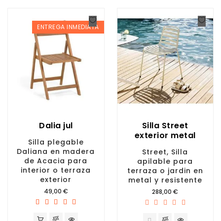
ENTREGA INMEDIATA
Dalia jul
Silla Street
exterior metal
Silla plegable
Daliana en madera
Street, Silla
de Acacia para
apilable para
interior o terraza
terraza o jardin en
exterior
metal y resistente
Precio
49,00 €
Precio
288,00 €