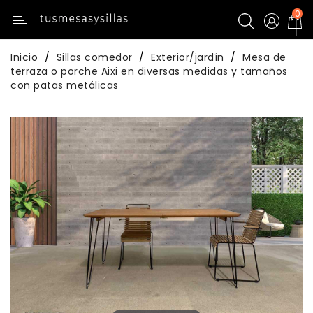
0
Categoría
Inicio
Sillas comedor
Exterior/jardín
Mesa de
Inicio
terraza o porche Aixi en diversas medidas y tamaños
con patas metálicas
Mesas
De
Cocina
Sillas
De
Cocina
Mesas
Comedor
Sillas
Comedor