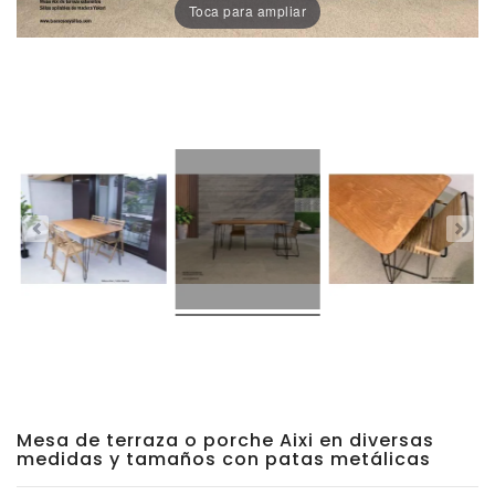
Toca para ampliar
Porcelánico
Dekton
Stock
Taburetes
Altos
Exterior/jardín
Mesa de terraza o porche Aixi en diversas
medidas y tamaños con patas metálicas