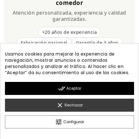
comedor
Atención personalizada, experiencia y calidad
garantizadas.
+20 años de experiencia
Fabricación nacional
Garantía de 3 años
Envío gratis
Usamos cookies para mejorar la experiencia de
navegación, mostrar anuncios o contenidos
personalizados y analizar el tráfico. Al hacer clic en
“Aceptar” da su consentimiento al uso de las cookies.

PRODUCTOS
done_all
Aceptar

NUESTRA EMPRESA

MI CUENTA
clear
Rechazar

INFORMACIÓN
tune
Configurar
© 2026 - Diseño Web By Optimiza