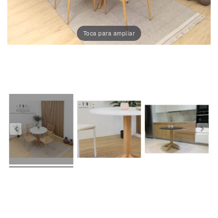
Porcelánico
Toca para ampliar
Dekton
Stock
Taburetes
Altos
Exterior/jardín