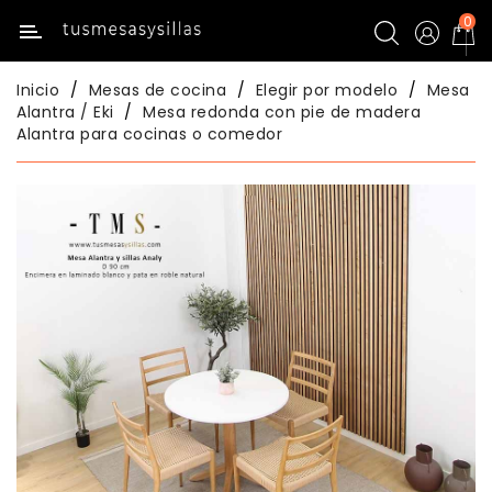
0
Categoría
Inicio
Mesas de cocina
Elegir por modelo
Mesa
Inicio
Alantra / Eki
Mesa redonda con pie de madera
Alantra para cocinas o comedor
Mesas
De
Cocina
Sillas
De
Cocina
Mesas
Comedor
Sillas
Comedor