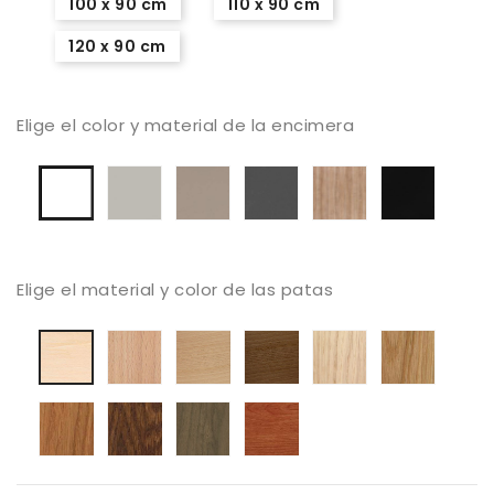
100 x 90 cm
110 x 90 cm
120 x 90 cm
Elige el color y material de la encimera
Laminado
Laminado
Laminado
Laminado
Lamina
Laminado
Seda
Taupe
Gris
Arena
Negro
blanco
mate
mate
Antracita
mate
mate
liso
mate
con
mate
veta
mader
Elige el material y color de las patas
haya
Haya
Haya
Roble
Roble
Haya
barnizado
tostada
Canaletto
blanqueado
barniz
blanqueada
natural
natural
Roble
Roble
Roble
Color
medio
oscuro
color
Cerezo
Nogal