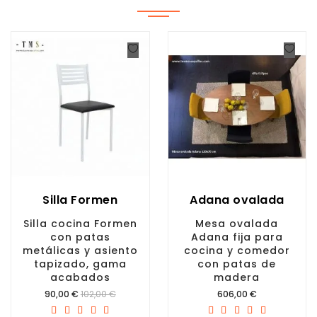
Silla Formen
Adana ovalada
Silla cocina Formen
Mesa ovalada
con patas
Adana fija para
metálicas y asiento
cocina y comedor
tapizado, gama
con patas de
acabados
madera
Precio
Precio
90,00 €
102,00 €
606,00 €