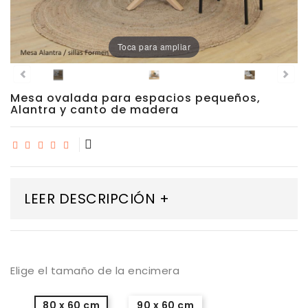
Porcelánico
Toca para ampliar
Dekton
Stock
Mesa ovalada para espacios pequeños,
Alantra y canto de madera
Taburetes
Altos
Exterior/jardín
LEER DESCRIPCIÓN +
Elige el tamaño de la encimera
80 x 60 cm
90 x 60 cm