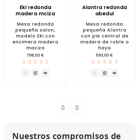
Eki redonda
Alantra redonda
madera mciza
abedul
Mesa redonda
Mesa redonda
pequeña salon,
pequeña Alantra
modelo Eki con
con pie central de
encimera madera
madera de roble o
maciza
haya
Precio
Precio
796,00 €
593,00 €
Nuestros compromisos de