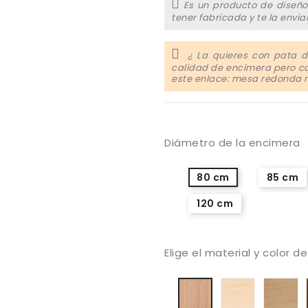
Es un producto de diseño
tener fabricada y te la envi
¿ La quieres con pata d
calidad de encimera pero co
este enlace: mesa redonda
Diámetro de la encimera
80 cm
85 cm
120 cm
Elige el material y color d
Haya
H
Haya
blanquea
to
barnizado