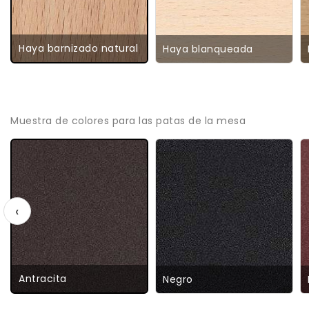
Haya barnizado natural
Haya blanqueada
Muestra de colores para las patas de la mesa
‹
Antracita
Negro