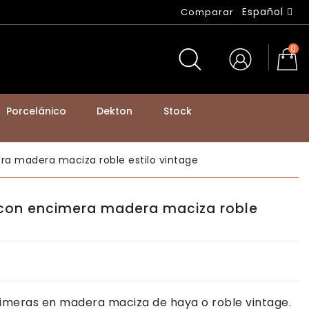
Español
Comparar
0
Porcelánico
Dekton
Stock
BASTIDORES DE MESA Y PATAS DE MOSTRADOR
a madera maciza roble estilo vintage
 con encimera madera maciza roble
meras en madera maciza de haya o roble vintage.