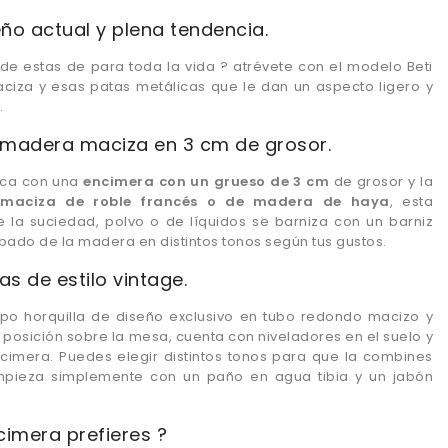
o actual y plena tendencia.
e estas de para toda la vida ? atrévete con el modelo Beti
za y esas patas metálicas que le dan un aspecto ligero y
.
madera maciza en 3 cm de grosor.
rica con una
encimera con un grueso de 3 cm
de grosor y la
maciza de roble francés o de madera de haya
, esta
 la suciedad, polvo o de líquidos se barniza con un barniz
bado de la madera en distintos tonos según tus gustos.
s de estilo vintage.
ipo horquilla de diseño exclusivo en tubo redondo macizo y
 posición sobre la mesa, cuenta con niveladores en el suelo y
ncimera. Puedes elegir distintos tonos para que la combines
impieza simplemente con un paño en agua tibia y un jabón
imera prefieres ?