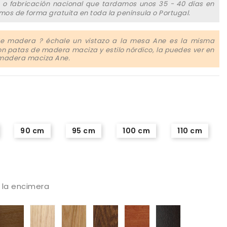
 o fabricación nacional que tardamos unos 35 - 40 días en
amos de forma gratuita en toda la península o Portugal.
e madera ? échale un vistazo a la mesa Ane es la misma
n patas de madera maciza y estilo nórdico, la puedes ver en
 madera maciza Ane.
90 cm
95 cm
100 cm
110 cm
e la encimera
aya
Haya
Roble
Roble
Roble
color
Madera
da
stada
Canaletto
blanqueado
barnizado
oscuro
cerezo
Wengue