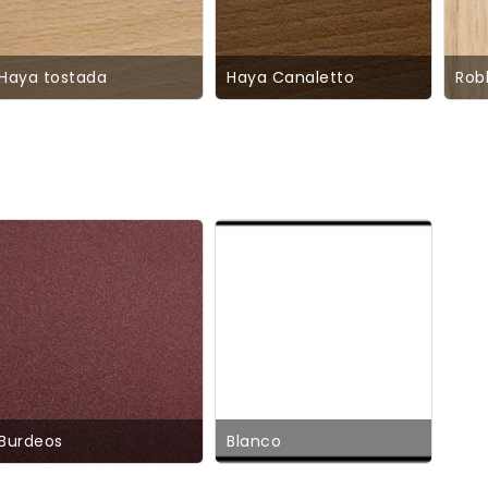
Haya tostada
Haya Canaletto
Rob
Burdeos
Blanco