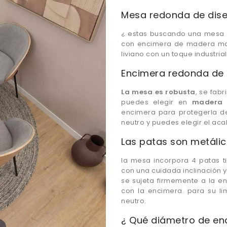
Mesa redonda de diseñ
¿ estas buscando una mesa d
con encimera de madera maci
liviano con un toque industrial
Encimera redonda de 
La mesa es robusta
, se fab
puedes elegir en
madera 
encimera para protegerla de
neutro y puedes elegir el aca
Las patas son metálica
la mesa incorpora 4 patas t
con una cuidada inclinación y
se sujeta firmemente a la e
con la encimera. para su l
neutro.
¿ Qué diámetro de enc