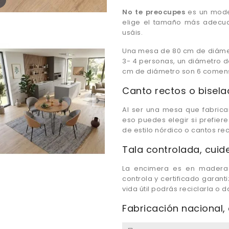
No te preocupes
es un mode
elige el tamaño más adecua
usáis.
Una mesa de 80 cm de diáme
3- 4 personas, un diámetro d
cm de diámetro son 6 comensa
Canto rectos o bisel
Al ser una mesa que fabrica
eso puedes elegir si prefier
de estilo nórdico o cantos rec
Tala controlada, cuid
La encimera es en madera 
controla y certificado garan
vida útil podrás reciclarla o
Fabricación nacional,