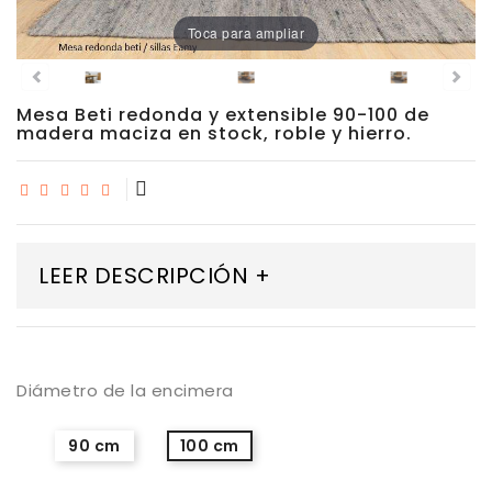
Porcelánico
Toca para ampliar
Dekton
Mesa Beti redonda y extensible 90-100 de
madera maciza en stock, roble y hierro.
Stock
Taburetes
Altos
LEER DESCRIPCIÓN +
Exterior/jardín
Diámetro de la encimera
90 cm
100 cm