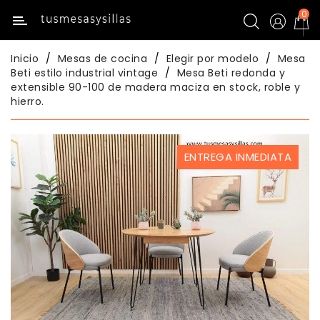
0
Categoría
Inicio
Mesas de cocina
Elegir por modelo
Mesa
Inicio
Beti estilo industrial vintage
Mesa Beti redonda y
extensible 90-100 de madera maciza en stock, roble y
hierro.
Mesas
De
Cocina
ENTREGA INMEDIATA
Sillas
De
Cocina
Mesas
Comedor
Sillas
Comedor