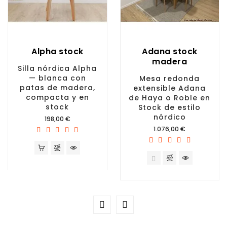
Alpha stock
Adana stock
madera
Silla nórdica Alpha
— blanca con
Mesa redonda
patas de madera,
extensible Adana
compacta y en
de Haya o Roble en
stock
Stock de estilo
nórdico
Precio
198,00 €
Precio
1.076,00 €