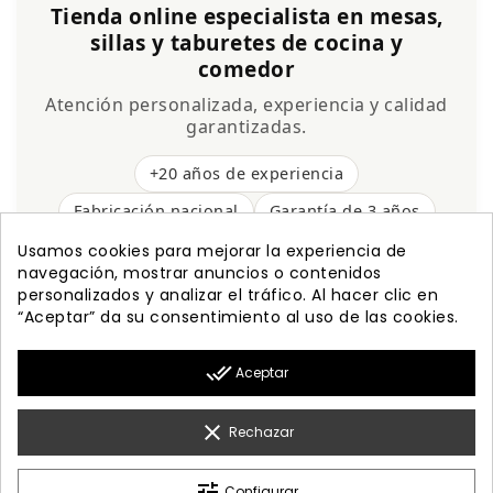
Tienda online especialista en mesas,
sillas y taburetes de cocina y
comedor
Atención personalizada, experiencia y calidad
garantizadas.
+20 años de experiencia
Fabricación nacional
Garantía de 3 años
Envío gratis
Usamos cookies para mejorar la experiencia de
navegación, mostrar anuncios o contenidos
personalizados y analizar el tráfico. Al hacer clic en
“Aceptar” da su consentimiento al uso de las cookies.

PRODUCTOS
done_all
Aceptar

NUESTRA EMPRESA

MI CUENTA
clear
Rechazar

INFORMACIÓN
tune
Configurar