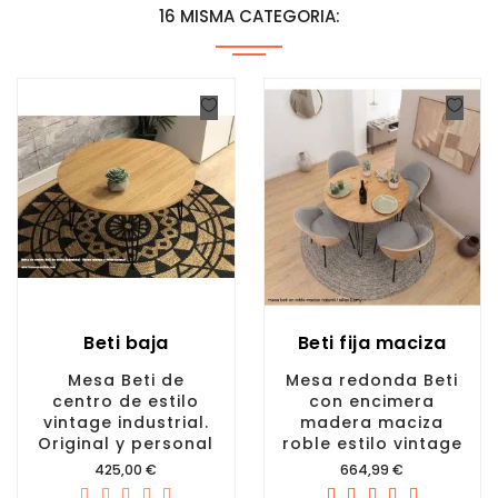
16 MISMA CATEGORIA:
Beti baja
Beti fija maciza
Mesa Beti de
Mesa redonda Beti
centro de estilo
con encimera
vintage industrial.
madera maciza
Original y personal
roble estilo vintage
Precio
Precio
425,00 €
664,99 €