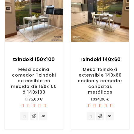
txindoki 150x100
Txindoki 140x60
Mesa cocina
Mesa Txindoki
comedor Txindoki
extensible 140x60
extensible en
cocina y comedor
medida de 150x100
conpatas
ó 140x100
metálicas
Precio
Precio
1.175,00 €
1.034,00 €