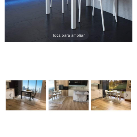
Sillas
Comedor
Porcelánico
Toca para ampliar
Dekton
Stock
Taburetes
Altos
Exterior/jardín