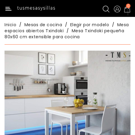
0
Categoría
Inicio
Mesas de cocina
Elegir por modelo
Mesa
Inicio
espacios abiertos Txindoki
Mesa Txindoki pequeña
80x60 cm extensible para cocina
Mesas
Mesas
De
Cocina
Sillas
De
Cocina
Mesas
Comedor