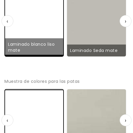
‹
›
Laminado blanco liso
mate
Laminado Seda mate
Muestra de colores para las patas
‹
›