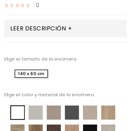
LEER DESCRIPCIÓN +
Elige el tamaño de la encimera
140 x 60 cm
Elige el color y material de la encimera
Laminado
Laminado
Laminado
Laminado
Lamina
Laminado
Seda
Taupe
Gris
Roble
Roble
blanco
mate
mate
Antracita
Blanco
Sega
liso
mate
mate
claro
mate
Laminado
Laminado
Laminado
Laminado
Laminado
Lamina