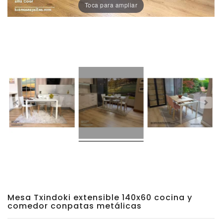
Toca para ampliar
Porcelánico
Dekton
Stock
Taburetes
Altos
Exterior/jardín
Mesa Txindoki extensible 140x60 cocina y
comedor conpatas metálicas