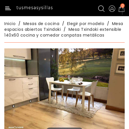
0
Categoría
Inicio
Mesas de cocina
Elegir por modelo
Mesa
Inicio
espacios abiertos Txindoki
Mesa Txindoki extensible
140x60 cocina y comedor conpatas metálicas
Mesas
De
Cocina
Sillas
De
Cocina
Mesas
Comedor
Sillas
Comedor