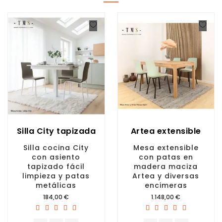
Silla City tapizada
Artea extensible
Silla cocina City
Mesa extensible
con asiento
con patas en
tapizado fácil
madera maciza
limpieza y patas
Artea y diversas
metálicas
encimeras
Precio
Precio
184,00 €
1.148,00 €