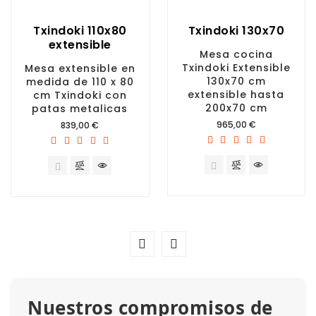
Txindoki 110x80
Txindoki 130x70
extensible
Mesa cocina
Txindoki Extensible
Mesa extensible en
130x70 cm
medida de 110 x 80
extensible hasta
cm Txindoki con
200x70 cm
patas metalicas
Precio
Precio
965,00 €
839,00 €
Nuestros compromisos de