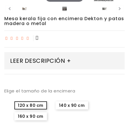
Porcelánico
Mesa kerala fija con encimera Dekton y patas
Dekton
madera o metal
Stock
Taburetes
Altos
LEER DESCRIPCIÓN +
Exterior/jardín
Elige el tamaño de la encimera
120 x 80 cm
140 x 90 cm
160 x 90 cm