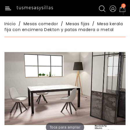
0
Categoría
Inicio
Mesas comedor
Mesas fijas
Mesa kerala
Inicio
fija con encimera Dekton y patas madera o metal
Mesas
De
Cocina
Sillas
De
Cocina
Mesas
Comedor
Sillas
Comedor
Toca para ampliar