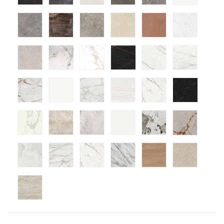
Soke
Trilium
Grigio
Nacre
Umber
Marina
Nebbia
Aura
Entzo
Laurent
Opera
Rem
Reveire
Uyuni
Morpheus
Neural
Daze
Somni
Natura
Arga
Bergen
Halo
Khalo
Awake
Helena
Lucid
Vigil
Trance
Kedar
Avorio
Marmorio