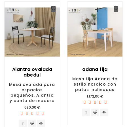
Alantra ovalada
adana fija
abedul
Mesa fija Adana de
estilo nordico con
Mesa ovalada para
patas inclinadas
espacios
pequeños, Alantra
Precio
1.172,00 €
y canto de madera
Precio
680,00 €