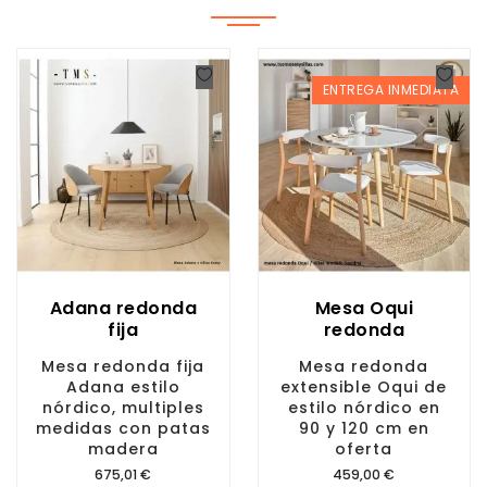
ENTREGA INMEDIATA
Adana redonda
Mesa Oqui
fija
redonda
Mesa redonda fija
Mesa redonda
Adana estilo
extensible Oqui de
nórdico, multiples
estilo nórdico en
medidas con patas
90 y 120 cm en
madera
oferta
Precio
Precio
675,01 €
459,00 €