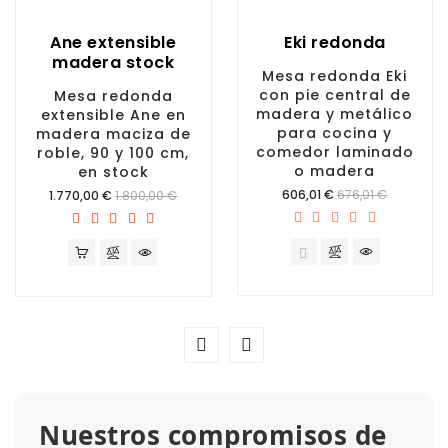
Ane extensible
Eki redonda
madera stock
Mesa redonda Eki
con pie central de
Mesa redonda
madera y metálico
extensible Ane en
para cocina y
madera maciza de
comedor laminado
roble, 90 y 100 cm,
o madera
en stock
Precio
Precio
606,01 €
676,01 €
1.770,00 €
1.800,00 €
Nuestros compromisos de