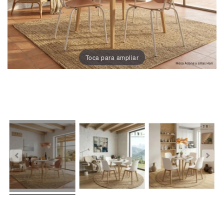
Porcelánico
Dekton
Toca para ampliar
Stock
Taburetes
Altos
Exterior/jardín