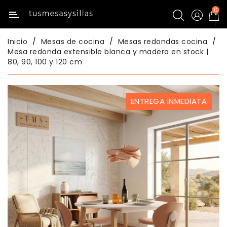
0
Categoría
Inicio
Mesas de cocina
Mesas redondas cocina
Inicio
Mesa redonda extensible blanca y madera en stock |
80, 90, 100 y 120 cm
Mesas
De
Cocina
ENTREGA INMEDIATA
Sillas
De
Cocina
Mesas
Comedor
Sillas
Comedor