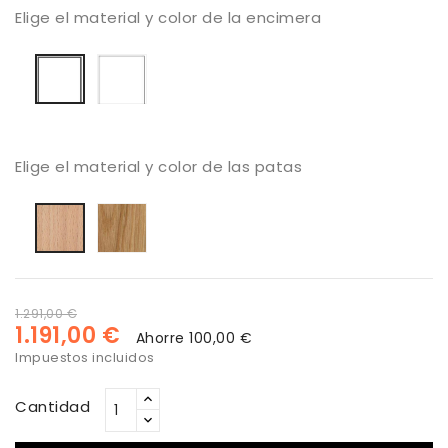
Elige el material y color de la encimera
lacado
Estratificado
blanco
blanco
mate
mate
liso
Elige el material y color de las patas
Roble
haya
barnizado
barnizado
natural
natural
1.291,00 €
1.191,00 €
Ahorre 100,00 €
Impuestos incluidos
Cantidad