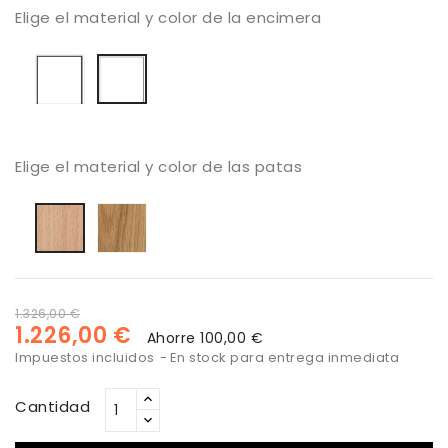
Elige el material y color de la encimera
Estratificado
lacado
blanco
blanco
mate
mate
liso
Elige el material y color de las patas
Roble
haya
barnizado
barnizado
natural
natural
1.326,00 €
1.226,00 €
Ahorre 100,00 €
Impuestos incluidos
En stock para entrega inmediata
Cantidad