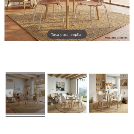
Porcelánico
Dekton
Toca para ampliar
Stock
Taburetes
Altos
Exterior/jardín