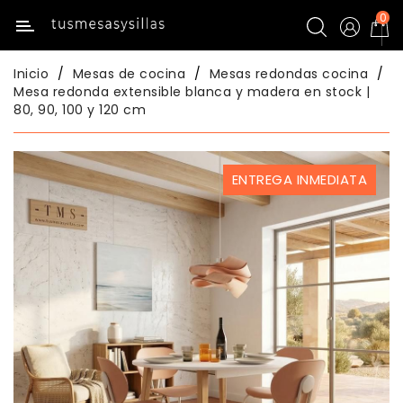
0
Categoría
Inicio
Mesas de cocina
Mesas redondas cocina
Inicio
Mesa redonda extensible blanca y madera en stock |
80, 90, 100 y 120 cm
Mesas
De
Cocina
ENTREGA INMEDIATA
Sillas
De
Cocina
Mesas
Comedor
Sillas
Comedor