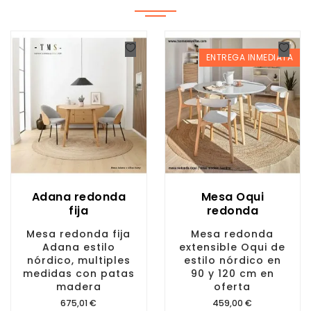
ENTREGA INMEDIATA
Adana redonda
Mesa Oqui
fija
redonda
Mesa redonda fija
Mesa redonda
Adana estilo
extensible Oqui de
nórdico, multiples
estilo nórdico en
medidas con patas
90 y 120 cm en
madera
oferta
Precio
Precio
675,01 €
459,00 €