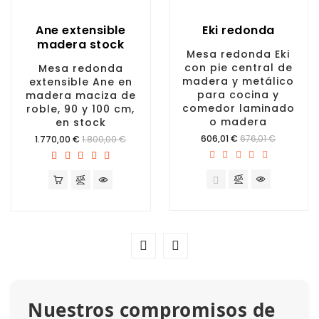
Ane extensible
Eki redonda
madera stock
Mesa redonda Eki
con pie central de
Mesa redonda
madera y metálico
extensible Ane en
para cocina y
madera maciza de
comedor laminado
roble, 90 y 100 cm,
o madera
en stock
Precio
Precio
606,01 €
676,01 €
1.770,00 €
1.800,00 €
Nuestros compromisos de