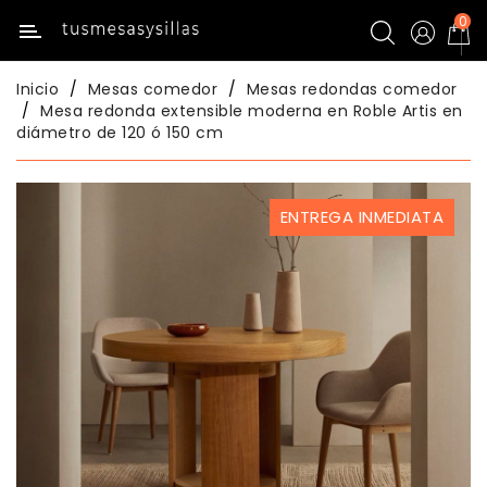
0
Categoría
Inicio
Mesas comedor
Mesas redondas comedor
Inicio
Mesa redonda extensible moderna en Roble Artis en
diámetro de 120 ó 150 cm
Mesas
De
Cocina
ENTREGA INMEDIATA
Sillas
De
Cocina
Mesas
Comedor
Sillas
Comedor