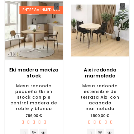
ENTREGA INMEDIATA
Eki madera maciza
Aixi redonda
stock
marmolado
Mesa redonda
Mesa redonda
pequeña Eki en
extensible de
stock con pie
terraza Aixi con
central madera de
acabado
roble y blanco
marmolado
Precio
Precio
796,00 €
1.500,00 €