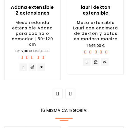
Adana extensible
lauri dekton
2 extensiones
extensible
Mesa redonda
Mesa extensible
extensible Adana
Lauri con encimera
para cocina o
de dekton y patas
comedor | 80-120
en madera maciza
cm
Precio
1.645,00 €
Precio
1.156,00 €
1.196,00 €
16 MISMA CATEGORIA: