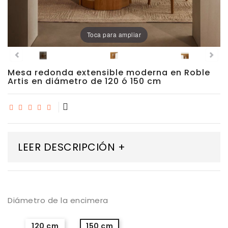
Porcelánico
Toca para ampliar
Dekton
Stock
Mesa redonda extensible moderna en Roble
Artis en diámetro de 120 ó 150 cm
Taburetes
Altos
Exterior/jardín
LEER DESCRIPCIÓN +
Diámetro de la encimera
120 cm
150 cm