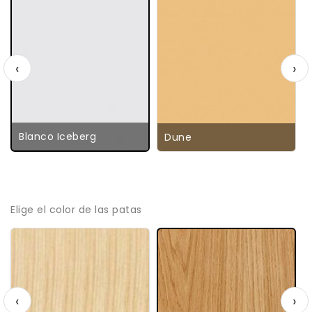
‹
›
Blanco Iceberg
Dune
Elige el color de las patas
‹
›