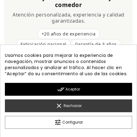
comedor
Atención personalizada, experiencia y calidad
garantizadas.
+20 años de experiencia
Fabricación nacional
Garantía de 3 años
Envío gratis
Usamos cookies para mejorar la experiencia de
navegación, mostrar anuncios o contenidos
personalizados y analizar el tráfico. Al hacer clic en
“Aceptar” da su consentimiento al uso de las cookies.

PRODUCTOS
done_all
Aceptar

NUESTRA EMPRESA

MI CUENTA
clear
Rechazar

INFORMACIÓN
tune
Configurar
© 2026 - Diseño Web By Optimiza