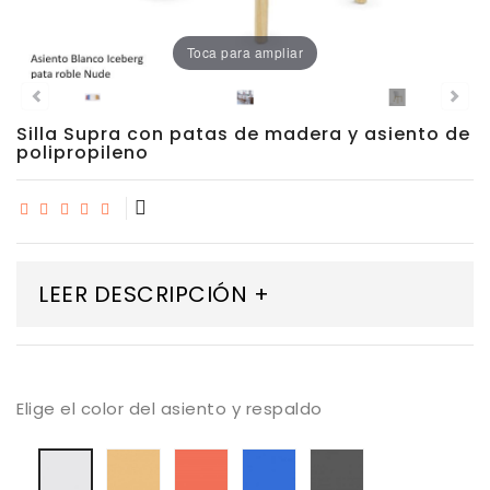
Porcelánico
Toca para ampliar
Dekton
Silla Supra con patas de madera y asiento de
Stock
polipropileno
Taburetes
Altos
Exterior/jardín
LEER DESCRIPCIÓN +
Elige el color del asiento y respaldo
Dune
Brique
Biscay
Fume
Blanco
Blue
Iceberg