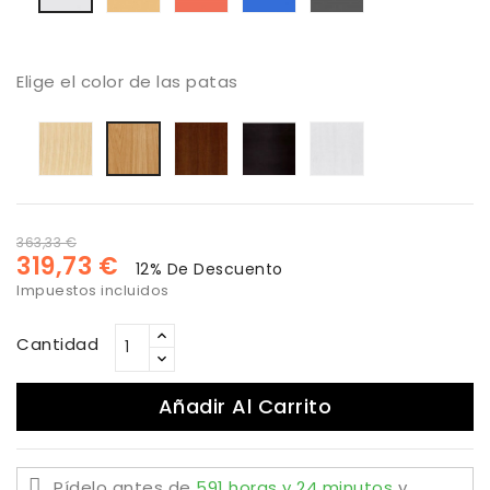
Elige el color de las patas
Roble
Roble
Negro
Roble
Roble
Nude
Toffee
color
natural
blanco
Nacar
363,33 €
319,73 €
12% De Descuento
Impuestos incluidos
Cantidad
Añadir Al Carrito
Pídelo antes de
591 horas y 24 minutos
y