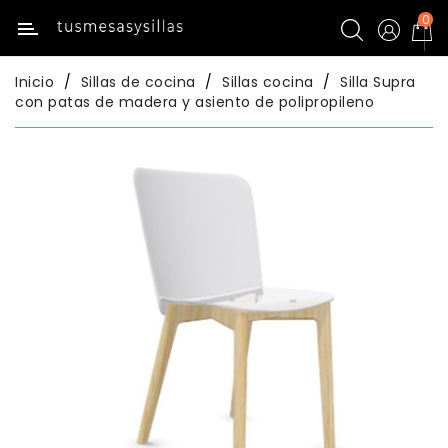
0
Categoría
Inicio
Sillas de cocina
Sillas cocina
Silla Supra
Inicio
con patas de madera y asiento de polipropileno
Mesas
De
Cocina
Sillas
De
Cocina
Mesas
Comedor
Sillas
Comedor