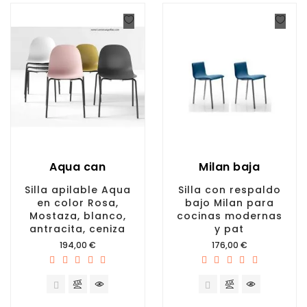
Aqua can
Milan baja
Silla apilable Aqua
Silla con respaldo
en color Rosa,
bajo Milan para
Mostaza, blanco,
cocinas modernas
antracita, ceniza
y pat
Precio
Precio
194,00 €
176,00 €