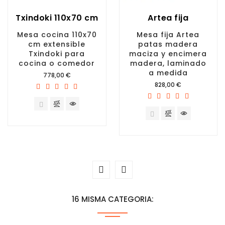
Txindoki 110x70 cm
Artea fija
Mesa cocina 110x70
Mesa fija Artea
cm extensible
patas madera
Txindoki para
maciza y encimera
cocina o comedor
madera, laminado
a medida
Precio
778,00 €
Precio
828,00 €
16 MISMA CATEGORIA: