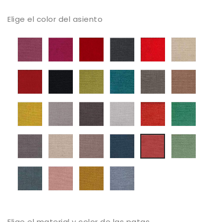
Elige el color del asiento
Tapizado
Tapizado
Tapizado
Tapizado
Tapizado
Tapiza
Mystic
Mystic
Mystic
Mystic
Mystic
Mystic
05
06
08
13
38
50
Tapizado
Tapizado
Tapizado
Tapizado
Tapizado
Tapiza
Mystic
Mystic
Mystic
Mystic
Mystic
Mystic
56
59
61
68
69
104
Tapizado
Tapizado
Tapizado
Tapizado
Tapizado
Tapiza
Mystic
Mystic
Mystic
Mystic
Mystic
Mystic
105
112
131
136
161
187
Tapizado
Tapizado
Tapizado
Tapizado
Tapiza
Tapizado
Mystic
Mystic
Mystic
Mystic
Mystic
Mystic
213
250
252
311
387
373
Tapizado
Tapizado
Tapizado
Tapizado
Mystic
Mystic
Mystic
Mystic
395
503
514
602
Elige el material y color de las patas