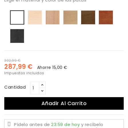
Haya
haya
Haya
Haya
Color
Lacado
blanqueada
barnizado
tostada
Canaletto
Cerezo
blanco
natural
Extratificado
estuco
piedra
estuco
oxido
302,99 €
287,99 €
Ahorre 15,00 €
Impuestos incluidos
Cantidad
Añadir Al Carrito
Pídelo antes de
23:59 de hoy
y recíbelo