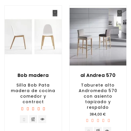
Bob madera
al Andrea 570
Silla Bob Pata
Taburete alto
madera de cocina
Andromeda 570
comedor y
con asiento
contract
tapizado y
respaldo
Precio
384,00 €