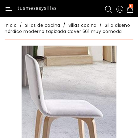
0
Categoría
Inicio
Sillas de cocina
Sillas cocina
Silla diseño
Inicio
nórdico moderno tapizada Cover 561 muy cómoda
Mesas
Mesas
De
Cocina
Sillas
De
Cocina
Mesas
Comedor