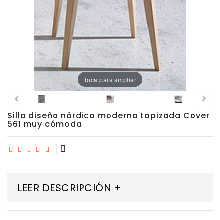
Sillas
Comedor
Porcelánico
Dekton
Toca para ampliar
Stock
Taburetes
Silla diseño nórdico moderno tapizada Cover
Altos
561 muy cómoda
Exterior/jardín
LEER DESCRIPCIÓN +