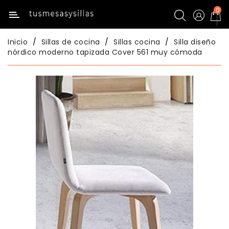
0
Categoría
Inicio
Sillas de cocina
Sillas cocina
Silla diseño
Inicio
nórdico moderno tapizada Cover 561 muy cómoda
Mesas
De
Cocina
Sillas
De
Cocina
Mesas
Comedor
Sillas
Comedor