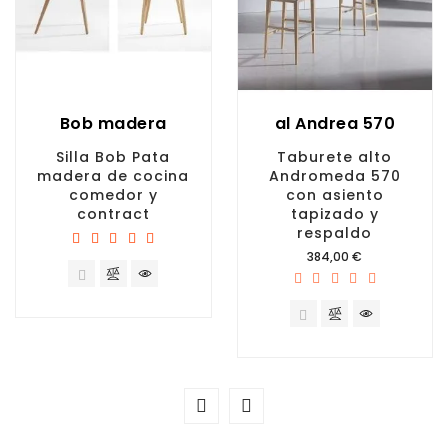
Bob madera
al Andrea 570
Silla Bob Pata
Taburete alto
madera de cocina
Andromeda 570
comedor y
con asiento
contract
tapizado y
respaldo
Precio
384,00 €