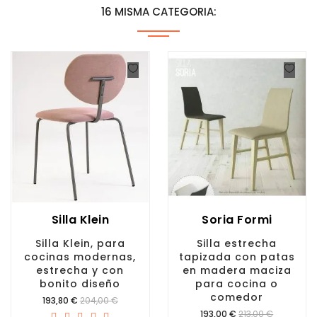
16 MISMA CATEGORIA:
Silla Klein
Soria Formi
Silla Klein, para
Silla estrecha
cocinas modernas,
tapizada con patas
estrecha y con
en madera maciza
bonito diseño
para cocina o
comedor
Precio
193,80 €
204,00 €
Precio
193,00 €
213,00 €