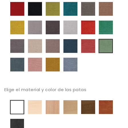
Tapizado
Tapizado
Tapizado
Tapizado
Tapizado
Tapiza
Mystic
Mystic
Mystic
Mystic
Mystic
Mystic
56
59
61
68
69
104
Tapizado
Tapizado
Tapizado
Tapizado
Tapizado
Tapiza
Mystic
Mystic
Mystic
Mystic
Mystic
Mystic
105
112
131
136
161
187
Tapizado
Tapizado
Tapizado
Tapizado
Tapizado
Tapiza
Mystic
Mystic
Mystic
Mystic
Mystic
Mystic
213
250
252
311
373
387
Tapizado
Tapizado
Tapizado
Tapizado
Mystic
Mystic
Mystic
Mystic
395
503
514
602
Elige el material y color de las patas
Haya
haya
Haya
Haya
Color
Lacado
blanqueada
barnizado
tostada
Canaletto
Cerezo
blanco
natural
Extratificado
estuco