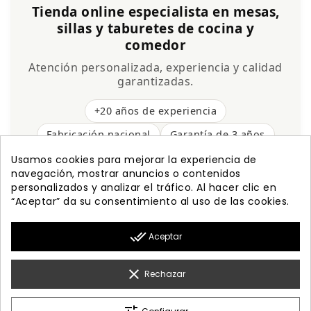
Tienda online especialista en mesas,
sillas y taburetes de cocina y
comedor
Atención personalizada, experiencia y calidad
garantizadas.
+20 años de experiencia
Fabricación nacional
Garantía de 3 años
Envío gratis
Usamos cookies para mejorar la experiencia de
navegación, mostrar anuncios o contenidos
personalizados y analizar el tráfico. Al hacer clic en
“Aceptar” da su consentimiento al uso de las cookies.

PRODUCTOS
done_all
Aceptar

NUESTRA EMPRESA

MI CUENTA
clear
Rechazar

INFORMACIÓN