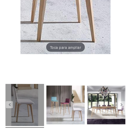
Porcelánico
Dekton
Stock
Toca para ampliar
Taburetes
Altos
Exterior/jardín