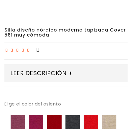
Silla diseño nórdico moderno tapizada Cover
561 muy cómoda
LEER DESCRIPCIÓN +
Elige el color del asiento
Tapizado
Tapizado
Tapizado
Tapizado
Tapizado
Tapiza
Mystic
Mystic
Mystic
Mystic
Mystic
Mystic
05
06
08
13
38
50