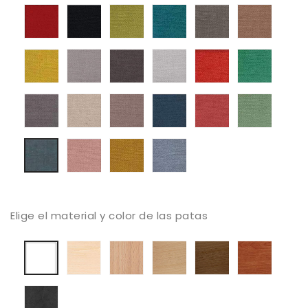
Tapizado
Tapizado
Tapizado
Tapizado
Tapizado
Tapiza
Mystic
Mystic
Mystic
Mystic
Mystic
Mystic
56
59
61
68
69
104
Tapizado
Tapizado
Tapizado
Tapizado
Tapizado
Tapiza
Mystic
Mystic
Mystic
Mystic
Mystic
Mystic
105
112
131
136
161
187
Tapizado
Tapizado
Tapizado
Tapizado
Tapizado
Tapiza
Mystic
Mystic
Mystic
Mystic
Mystic
Mystic
213
250
252
311
373
387
Tapizado
Tapizado
Tapizado
Tapizado
Mystic
Mystic
Mystic
Mystic
503
514
602
395
Elige el material y color de las patas
Haya
haya
Haya
Haya
Color
Lacado
blanqueada
barnizado
tostada
Canaletto
Cerezo
blanco
natural
Extratificado
estuco