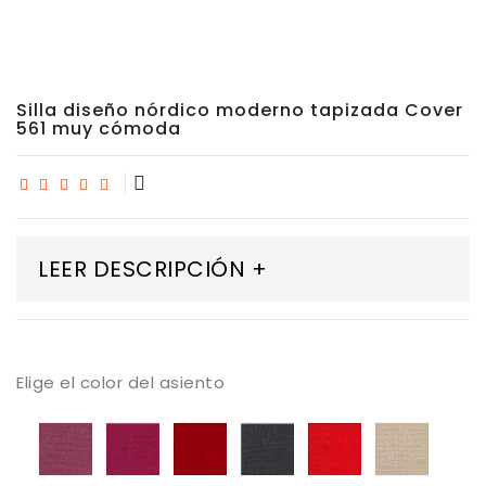
Silla diseño nórdico moderno tapizada Cover
561 muy cómoda
LEER DESCRIPCIÓN +
Elige el color del asiento
Tapizado
Tapizado
Tapizado
Tapizado
Tapizado
Tapiza
Mystic
Mystic
Mystic
Mystic
Mystic
Mystic
05
06
08
13
38
50