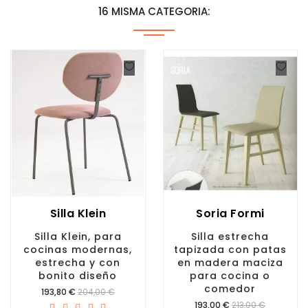
16 MISMA CATEGORIA:
Silla Klein
Soria Formi
Silla Klein, para
Silla estrecha
cocinas modernas,
tapizada con patas
estrecha y con
en madera maciza
bonito diseño
para cocina o
comedor
Precio
193,80 €
204,00 €
Precio
193,00 €
213,00 €