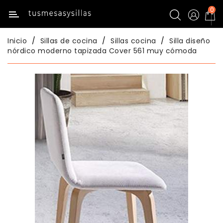
0
Categoría
Inicio
Sillas de cocina
Sillas cocina
Silla diseño
Inicio
nórdico moderno tapizada Cover 561 muy cómoda
Mesas
De
Cocina
Sillas
De
Cocina
Mesas
Comedor
Sillas
Comedor