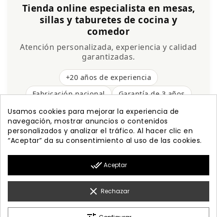
Tienda online especialista en mesas,
sillas y taburetes de cocina y
comedor
Atención personalizada, experiencia y calidad
garantizadas.
+20 años de experiencia
Fabricación nacional
Garantía de 3 años
Envío gratis
Usamos cookies para mejorar la experiencia de
navegación, mostrar anuncios o contenidos
personalizados y analizar el tráfico. Al hacer clic en
“Aceptar” da su consentimiento al uso de las cookies.

PRODUCTOS
done_all
Aceptar

NUESTRA EMPRESA

MI CUENTA
clear
Rechazar

INFORMACIÓN