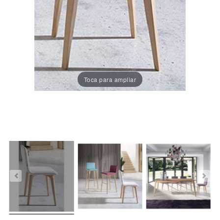
Porcelánico
Dekton
Stock
Toca para ampliar
Taburetes
Altos
Exterior/jardín