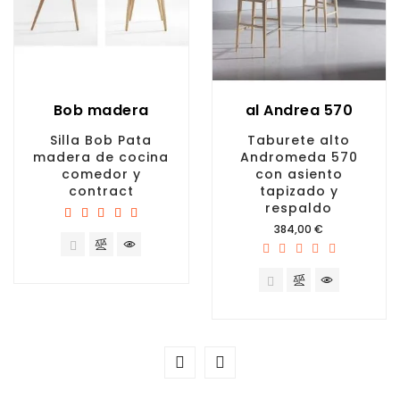
Bob madera
al Andrea 570
Silla Bob Pata
Taburete alto
madera de cocina
Andromeda 570
comedor y
con asiento
contract
tapizado y
respaldo
Precio
384,00 €