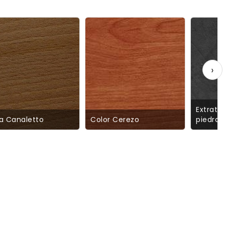
›
Extrati
a Canaletto
Color Cerezo
piedra 