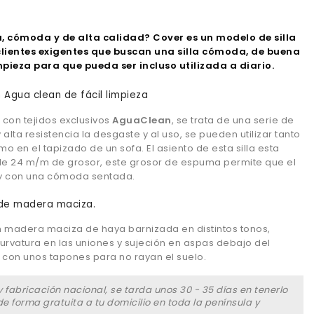
, cómoda y de alta calidad? Cover es un modelo de silla
lientes
exigentes
que buscan una silla cómoda, de buena
impieza para que pueda ser incluso utilizada a diario.
n Agua clean de fácil limpieza
 con tejidos exclusivos
AguaClean
, se trata de una serie de
 alta resistencia la desgaste y al uso, se pueden utilizar tanto
mo en el tapizado de un sofa. El asiento de esta silla esta
 24 m/m de grosor, este grosor de espuma permite que el
 y con una cómoda sentada.
 de madera maciza.
n madera maciza de haya barnizada en distintos tonos,
rvatura en las uniones y sujeción en aspas debajo del
 con unos tapones para no rayan el suelo.
 fabricación nacional, se tarda unos 30 - 35 días en tenerlo
e forma gratuita a tu domicilio en toda la península y