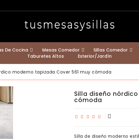
las De Cocina
Mesas Comedor
Sillas Comedor
Taburetes Altos
Exterior/jardín
Mesas Redondas Comedor
Mesa De Patas Cruzadas Klara
Mesas Con Encimera Madera Maciza
Mesas Extensibles A 2,50 Y 3 Metros
Mesas Con Encimera De Fenix
Bastidores De Mesa Y Patas De Mostrador
Estilo Nórdico Escandinavo
Contemporáneas / Modernas
Sillas Para Casa Con Mascotas
nórdico moderno tapizada Cover 561 muy cómoda
Silla diseño nórdi
cómoda
Silla de diseño moderno es