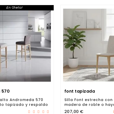
¡En Oferta!
a 570
font tapizada
 alto Andromeda 570
Silla Font estrecha con
to tapizado y respaldo
madera de roble o hay
Precio
207,00 €