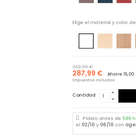
252
311
3
Elige el material y color d
Haya
h
Lacado
blanquea
ba
blanco
na
302,99 €
287,99 €
Ahorre 15,00
Impuestos incluidos
Cantidad
Pídelo antes de
589 h
el
02/10
y
06/10
con
age