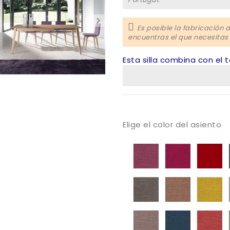
Es posible la fabricación 
encuentras el que necesitas
Esta silla combina con el 
Elige el color del asiento
Tapizado
Tapizado
Ta
Mystic
Mystic
My
05
06
0
Tapizado
Tapizado
Ta
Mystic
Mystic
My
69
104
10
Tapizado
Tapizado
Ta
Mystic
Mystic
My