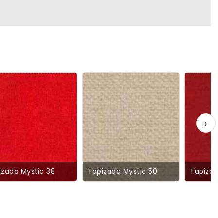
›
izado Mystic 38
Tapizado Mystic 50
Tapizad