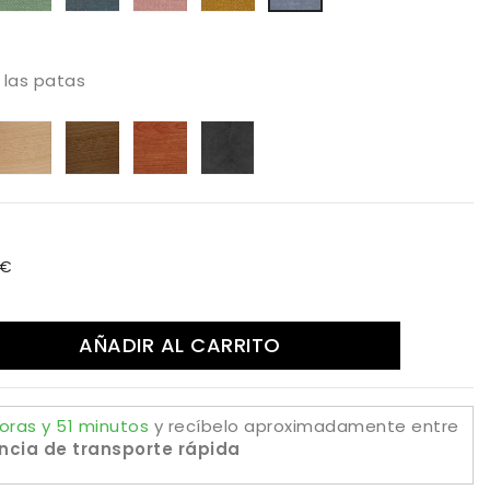
73
387
395
503
514
602
e las patas
aya
Haya
Haya
Color
Extratificado
da
rnizado
tostada
Canaletto
Cerezo
estuco
tural
piedra
estuco
oxido
 €
AÑADIR AL CARRITO
oras y 51 minutos
y recíbelo aproximadamente
entre
ncia de transporte rápida