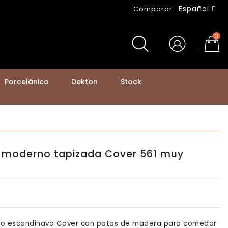
Español
Comparar
0
Porcelánico
Dekton
Stock
BASTIDORES DE MESA Y PATAS DE MOSTRADOR
co moderno tapizada Cover 561 muy
tilo escandinavo Cover con patas de madera para comedor