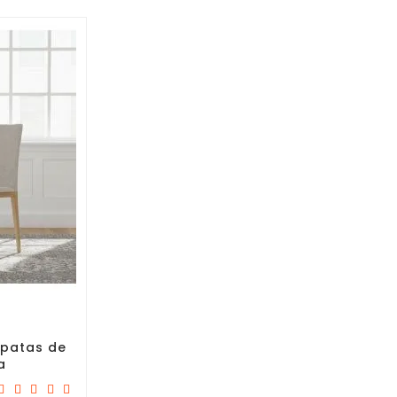
 patas de
a