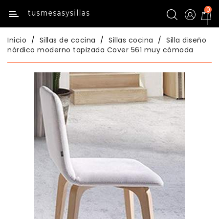
0
Categoría
Inicio
Sillas de cocina
Sillas cocina
Silla diseño
Inicio
nórdico moderno tapizada Cover 561 muy cómoda
Mesas
De
Cocina
Sillas
De
Cocina
Mesas
Comedor
Sillas
Comedor