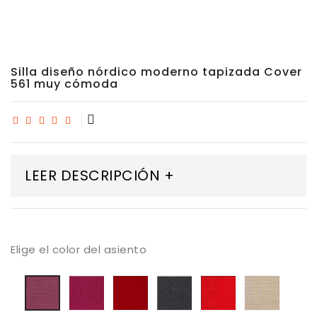
Silla diseño nórdico moderno tapizada Cover
561 muy cómoda
LEER DESCRIPCIÓN +
Elige el color del asiento
Tapizado
Tapizado
Tapizado
Tapizado
Tapiza
Tapizado
Mystic
Mystic
Mystic
Mystic
Mystic
Mystic
06
08
13
38
50
05