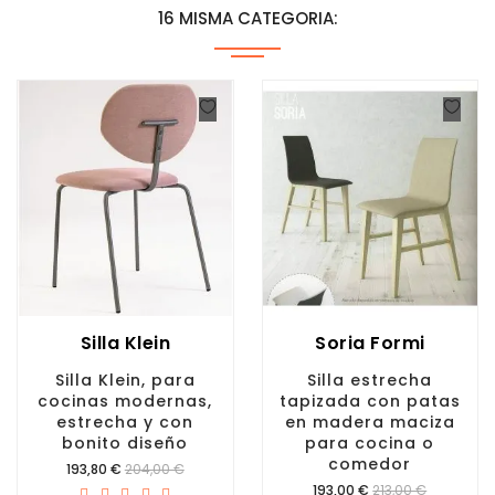
16 MISMA CATEGORIA:
Silla Klein
Soria Formi
Silla Klein, para
Silla estrecha
cocinas modernas,
tapizada con patas
estrecha y con
en madera maciza
bonito diseño
para cocina o
comedor
Precio
193,80 €
204,00 €
Precio
193,00 €
213,00 €