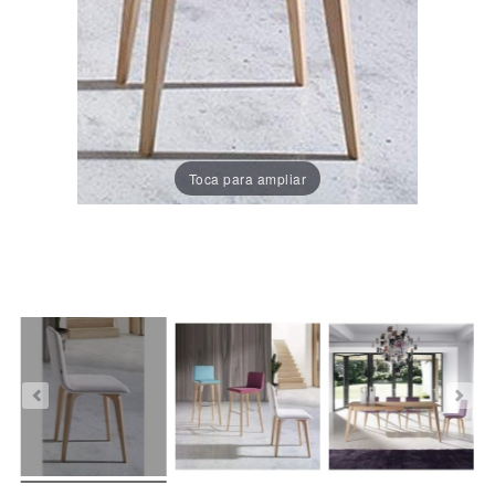
Porcelánico
Dekton
Stock
Toca para ampliar
Taburetes
Altos
Exterior/jardín