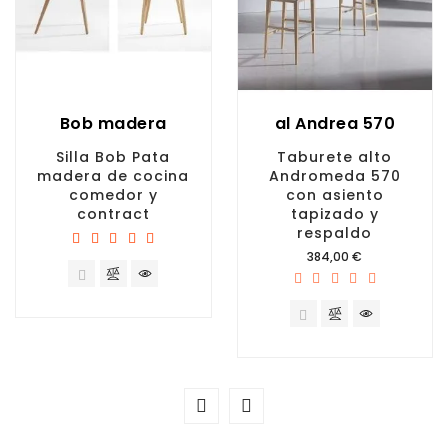
Bob madera
al Andrea 570
Silla Bob Pata
Taburete alto
madera de cocina
Andromeda 570
comedor y
con asiento
contract
tapizado y
respaldo
Precio
384,00 €