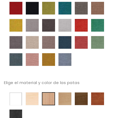
Tapizado
Tapizado
Tapizado
Tapizado
Tapizado
Tapiza
Mystic
Mystic
Mystic
Mystic
Mystic
Mystic
56
59
61
68
69
104
Tapizado
Tapizado
Tapizado
Tapizado
Tapizado
Tapiza
Mystic
Mystic
Mystic
Mystic
Mystic
Mystic
105
112
131
136
161
187
Tapizado
Tapizado
Tapizado
Tapizado
Tapizado
Tapiza
Mystic
Mystic
Mystic
Mystic
Mystic
Mystic
213
250
252
311
373
387
Tapizado
Tapizado
Tapizado
Tapizado
Mystic
Mystic
Mystic
Mystic
395
503
514
602
Elige el material y color de las patas
Lacado
Haya
Haya
Haya
Color
haya
blanco
blanqueada
tostada
Canaletto
Cerezo
barnizado
natural
Extratificado
estuco