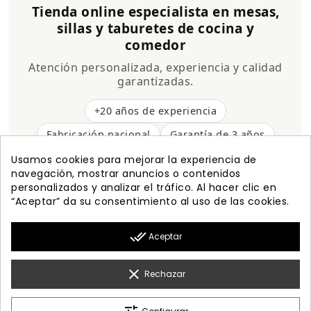
Tienda online especialista en mesas,
sillas y taburetes de cocina y
comedor
Atención personalizada, experiencia y calidad
garantizadas.
+20 años de experiencia
Fabricación nacional
Garantía de 3 años
Envío gratis
Usamos cookies para mejorar la experiencia de
navegación, mostrar anuncios o contenidos
personalizados y analizar el tráfico. Al hacer clic en
“Aceptar” da su consentimiento al uso de las cookies.

PRODUCTOS
done_all
Aceptar

NUESTRA EMPRESA

MI CUENTA
clear
Rechazar

INFORMACIÓN