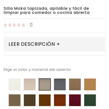
Silla Moka tapizada, apilable y fácil de
limpiar para comedor o cocina abierta
LEER DESCRIPCIÓN +
Elige el color y material del asiento
Tapizado
Tapizado
Tapizado
Tapizado
Tapiza
Tapizado
A
A
Valencia
A
Valenc
Valencia
Valencia
Valencia
A
Valencia.
Cashm
Taupe
Blanco
Sisal
perle
Topo
Tapizado
Tapizado
Tapizado
Tapizado
Tapizado
Tapiza
Puro
Valencia
A
Valencia
Valencia
A
A
Beige
Valencia-
terracotta
A
Valencia
Valenc