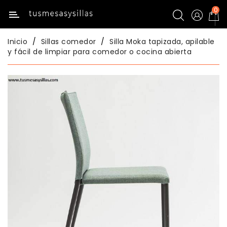
0
Categoría
Inicio
Sillas comedor
Silla Moka tapizada, apilable
Inicio
y fácil de limpiar para comedor o cocina abierta
Mesas
De
Cocina
Sillas
De
Cocina
Mesas
Comedor
Sillas
Comedor