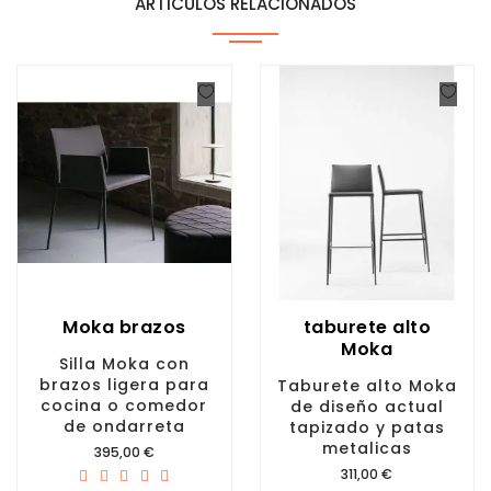
ARTÍCULOS RELACIONADOS
Moka brazos
taburete alto
Moka
Silla Moka con
brazos ligera para
Taburete alto Moka
cocina o comedor
de diseño actual
de ondarreta
tapizado y patas
metalicas
Precio
395,00 €
Precio
311,00 €