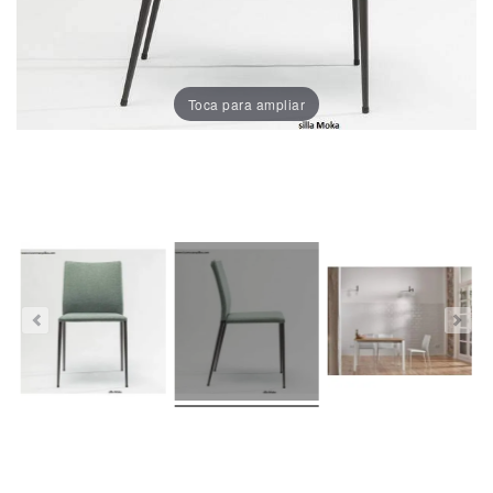
Porcelánico
Dekton
Toca para ampliar
Stock
Taburetes
Altos
Exterior/jardín