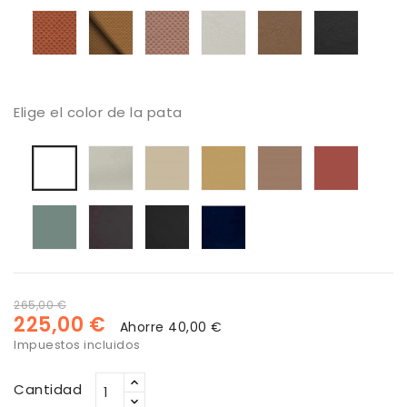
67099
60999
66194
Tapizado
Tapizado
Tapizado
Tapizado
Tapizado
Tapiza
Moby
Moby
Moby
Piel
Piel
Piel
21
20
71
Seda
Caramelo
Negra
Elige el color de la pata
Seda
Lino
Dune
Arcilla
Brique
Blanca
Verde
Antracita
Negro
Azul
Melange
marino
265,00 €
225,00 €
Ahorre 40,00 €
Impuestos incluidos
Cantidad