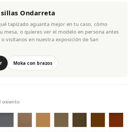
 sillas Ondarreta
 qué tapizado aguanta mejor en tu caso, cómo
u mesa, o quieres ver el modelo en persona antes
s o visítanos en nuestra exposición de San
r
Moka con brazos
el asiento
pizado
Tapizado
Tapizado
Tapizado
Tapizado
Tapizado
Tapizado
Tap
lencia
Valencia
A
Valencia
Valencia
A
Valencia
Val
aupe
A
Valencia.
Cashmere
Beige
Valencia-
terracotta
A