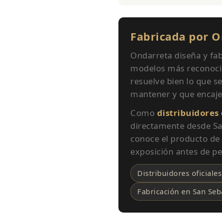
Fabricada por O
Ondarreta diseña y fab
modelos más reconocibl
resuelve bien lo que s
mantener y que encaje
Como
distribuidores
directamente desde San
conoce el producto de
exposición antes de pe
Distribuidores oficiale
Fabricación en San Seb