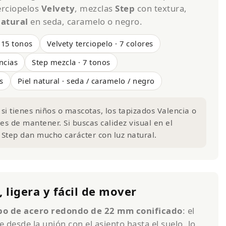
rciopelos
Velvety
, mezclas
Step
con textura,
natural
en seda, caramelo o negro.
 15 tonos
Velvety terciopelo · 7 colores
encias
Step mezcla · 7 tonos
s
Piel natural · seda / caramelo / negro
si tienes niños o mascotas, los tapizados Valencia o
es de mantener. Si buscas calidez visual en el
 Step dan mucho carácter con luz natural.
, ligera y fácil de mover
bo de acero redondo de 22 mm conificado
: el
 desde la unión con el asiento hasta el suelo, lo