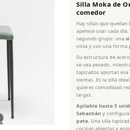
Silla Moka de O
comedor
Hay sillas que quedan 
apetece usar cada día.
segundo grupo: una
s
vista y con una forma 
Su estructura de acero
se vea pesado, mientra
tapizados aportan esa
sientas. Es la silla i
quieres comodidad real
largas.
Apilable hasta 5 uni
Sebastián
y configura
pata
. Una silla tapiz
cocinas abiertas y esp