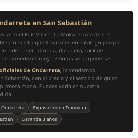
ndarreta en San Sebastián
rica en el País Vasco. La Moka es uno de sus
es: una silla que lleva años en catálogo porque
e le pide — ser cómoda, duradera, fácil de
 en comedores muy distintos sin imponerse.
 oficiales de Ondarreta
, la vendemos
 Sebastián, con el precio y el servicio de quien
 primera mano. Puedes verla en nuestra
dirla.
s Ondarreta
Exposición en Donostia
astián
Garantía 3 años