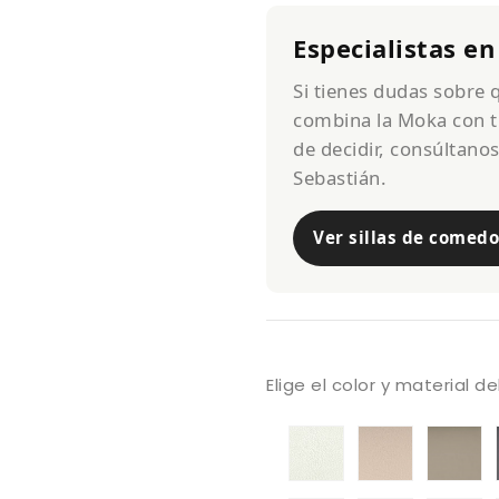
Especialistas en
Si tienes dudas sobre
combina la Moka con t
de decidir, consúltano
Sebastián.
Ver sillas de comedo
Elige el color y material d
Tapizado
Tapizado
Ta
A
A
Va
Valencia
Valencia
T