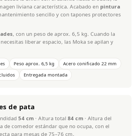
magen liviana característica. Acabado en
pintura
 mantenimiento sencillo y con tapones protectores
dades
, con un peso de aprox. 6,5 kg. Cuando la
necesitas liberar espacio, las Moka se apilan y
.
des
Peso aprox. 6,5 kg
Acero conificado 22 mm
cluidos
Entregada montada
es de pata
undidad
54 cm
· Altura total
84 cm
· Altura del
lla de comedor estándar que no ocupa, con el
rrecta para mesas de 75–76 cm.