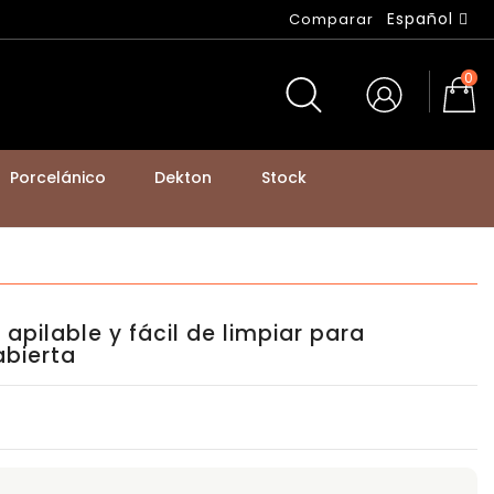
Español
Comparar
0
Porcelánico
Dekton
Stock
BASTIDORES DE MESA Y PATAS DE MOSTRADOR
 apilable y fácil de limpiar para
bierta