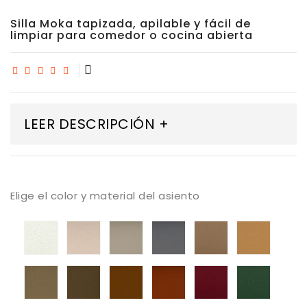
Silla Moka tapizada, apilable y fácil de
limpiar para comedor o cocina abierta
LEER DESCRIPCIÓN +
Elige el color y material del asiento
Tapizado
Tapizado
Tapizado
Tapizado
Tapizado
Tapiza
A
A
Valencia
Valencia
A
Valenc
Valencia
Valencia
Taupe
A
Valencia.
Cashm
Blanco
Sisal
perle
Topo
Tapizado
Tapizado
Tapizado
Tapizado
Tapizado
Tapiza
Puro
Valencia
A
Valencia
Valencia
A
A
Beige
Valencia-
terracotta
A
Valencia
Valenc