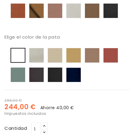
67099
60999
66194
Tapizado
Tapizado
Tapizado
Tapizado
Tapizado
Tapiza
Moby
Moby
Moby
Piel
Piel
Piel
21
20
71
Seda
Caramelo
Negra
Elige el color de la pata
Seda
Lino
Dune
Arcilla
Brique
Blanca
Verde
Antracita
Negro
Azul
Melange
marino
284,00 €
244,00 €
Ahorre 40,00 €
Impuestos incluidos
Cantidad