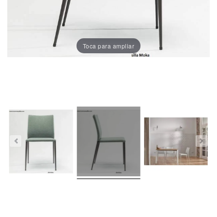
Porcelánico
Dekton
Toca para ampliar
Stock
Taburetes
Altos
Exterior/jardín