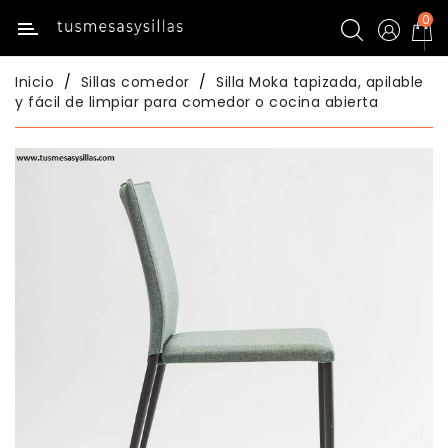
0
Categoría
Inicio
Sillas comedor
Silla Moka tapizada, apilable
Inicio
y fácil de limpiar para comedor o cocina abierta
Mesas
De
Cocina
Sillas
De
Cocina
Mesas
Comedor
Sillas
Comedor