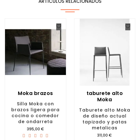
ARTÍCULOS RELACIONADOS
Moka brazos
taburete alto
Moka
Silla Moka con
brazos ligera para
Taburete alto Moka
cocina o comedor
de diseño actual
de ondarreta
tapizado y patas
metalicas
Precio
395,00 €
Precio
311,00 €