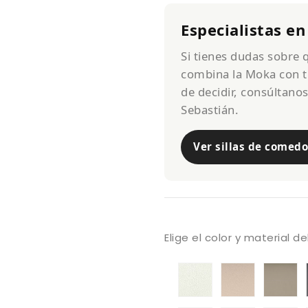
Especialistas en
Si tienes dudas sobre
combina la Moka con t
de decidir, consúltano
Sebastián.
Ver sillas de comedo
Elige el color y material d
Tapizado
Tapizado
Ta
A
A
Va
Valencia
Valencia
T