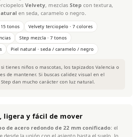
rciopelos
Velvety
, mezclas
Step
con textura,
natural
en seda, caramelo o negro.
 15 tonos
Velvety terciopelo · 7 colores
encias
Step mezcla · 7 tonos
s
Piel natural · seda / caramelo / negro
si tienes niños o mascotas, los tapizados Valencia o
es de mantener. Si buscas calidez visual en el
 Step dan mucho carácter con luz natural.
, ligera y fácil de mover
bo de acero redondo de 22 mm conificado
: el
 desde la unión con el asiento hasta el suelo, lo