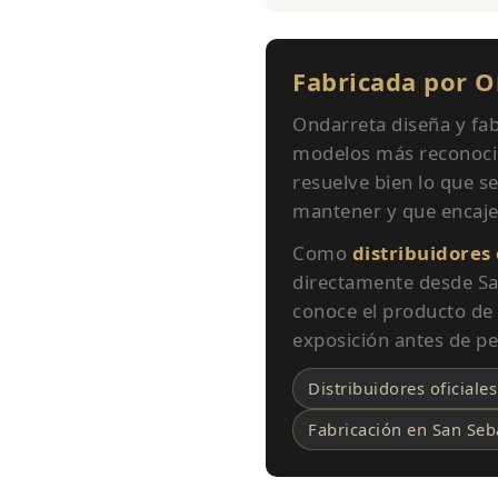
Fabricada por O
Ondarreta diseña y fab
modelos más reconocibl
resuelve bien lo que s
mantener y que encaje
Como
distribuidores
directamente desde San
conoce el producto de
exposición antes de pe
Distribuidores oficiale
Fabricación en San Seb