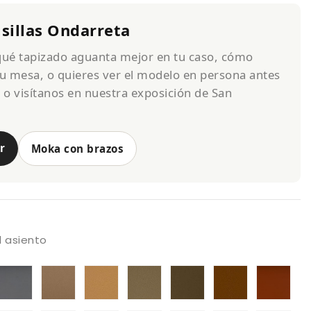
 sillas Ondarreta
 qué tapizado aguanta mejor en tu caso, cómo
u mesa, o quieres ver el modelo en persona antes
s o visítanos en nuestra exposición de San
r
Moka con brazos
el asiento
pizado
Tapizado
Tapizado
Tapizado
Tapizado
Tapizado
Tapizado
Tap
lencia
Valencia
A
Valencia
Valencia
A
Valencia
Val
aupe
A
Valencia.
Cashmere
Beige
Valencia-
terracotta
A