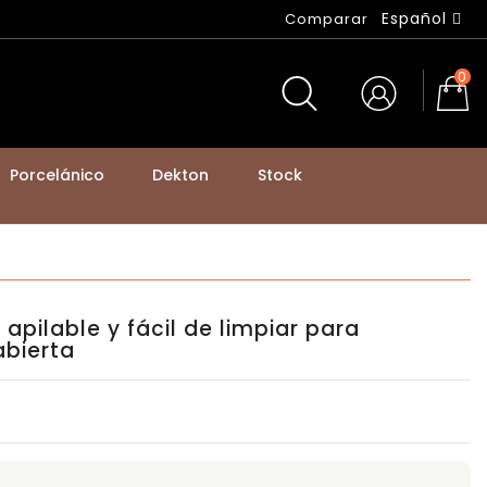
Español
Comparar
0
Porcelánico
Dekton
Stock
BASTIDORES DE MESA Y PATAS DE MOSTRADOR
 apilable y fácil de limpiar para
bierta