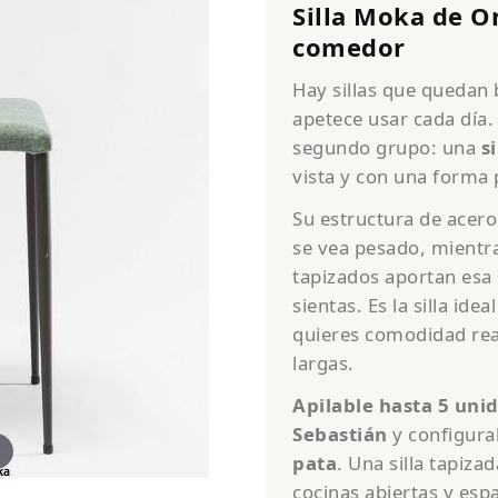
Silla Moka de O
comedor
Hay sillas que quedan 
apetece usar cada día.
segundo grupo: una
s
vista y con una forma 
Su estructura de acero
se vea pesado, mientra
tapizados aportan esa
sientas. Es la silla i
quieres comodidad real
largas.
Apilable hasta 5 uni
Sebastián
y configura
pata
. Una silla tapiz
cocinas abiertas y esp