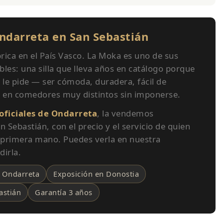
ndarreta en San Sebastián
rica en el País Vasco. La Moka es uno de sus
es: una silla que lleva años en catálogo porque
e le pide — ser cómoda, duradera, fácil de
 en comedores muy distintos sin imponerse.
 oficiales de Ondarreta
, la vendemos
 Sebastián, con el precio y el servicio de quien
 primera mano. Puedes verla en nuestra
dirla.
s Ondarreta
Exposición en Donostia
astián
Garantía 3 años