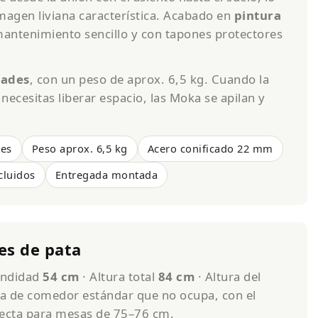
magen liviana característica. Acabado en
pintura
 mantenimiento sencillo y con tapones protectores
dades
, con un peso de aprox. 6,5 kg. Cuando la
necesitas liberar espacio, las Moka se apilan y
.
des
Peso aprox. 6,5 kg
Acero conificado 22 mm
cluidos
Entregada montada
es de pata
undidad
54 cm
· Altura total
84 cm
· Altura del
lla de comedor estándar que no ocupa, con el
rrecta para mesas de 75–76 cm.