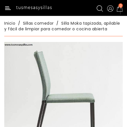
0
Categoría
Inicio
Sillas comedor
Silla Moka tapizada, apilable
Inicio
y fácil de limpiar para comedor o cocina abierta
Mesas
De
Cocina
Sillas
De
Cocina
Mesas
Comedor
Sillas
Comedor