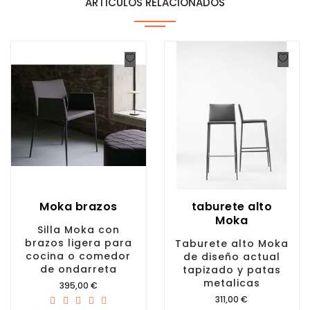
ARTÍCULOS RELACIONADOS
Moka brazos
taburete alto
Moka
Silla Moka con
brazos ligera para
Taburete alto Moka
cocina o comedor
de diseño actual
de ondarreta
tapizado y patas
metalicas
Precio
395,00 €
Precio
311,00 €