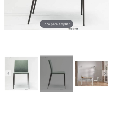
Porcelánico
Dekton
Toca para ampliar
Stock
Taburetes
Altos
Exterior/jardín