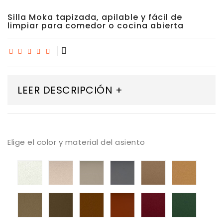
Silla Moka tapizada, apilable y fácil de
limpiar para comedor o cocina abierta
LEER DESCRIPCIÓN +
Elige el color y material del asiento
Tapizado
Tapizado
Tapizado
Tapizado
Tapizado
Tapiza
A
A
Valencia
Valencia
A
Valenc
Valencia
Valencia
Taupe
A
Valencia.
Cashm
Blanco
Sisal
perle
Topo
Tapizado
Tapizado
Tapizado
Tapizado
Tapizado
Tapiza
Puro
Valencia
A
Valencia
Valencia
A
A
Beige
Valencia-
terracotta
A
Valencia
Valenc