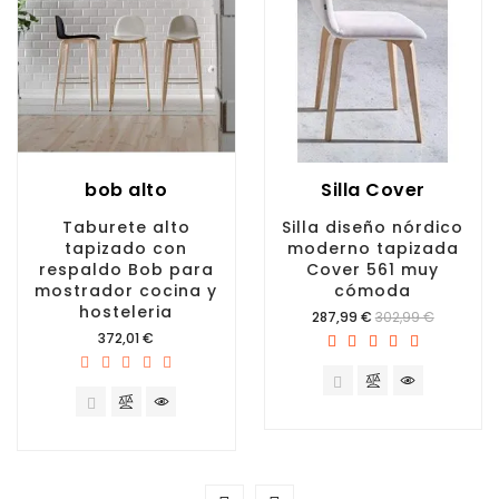
bob alto
Silla Cover
Taburete alto
Silla diseño nórdico
tapizado con
moderno tapizada
respaldo Bob para
Cover 561 muy
mostrador cocina y
cómoda
hosteleria
Precio
287,99 €
302,99 €
Precio
372,01 €