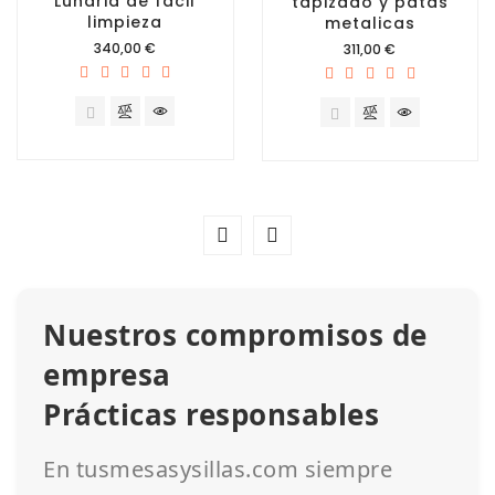
Lunaria de fácil
tapizado y patas
limpieza
metalicas
Precio
340,00 €
Precio
311,00 €
Nuestros compromisos de
empresa
Prácticas responsables
En tusmesasysillas.com siempre