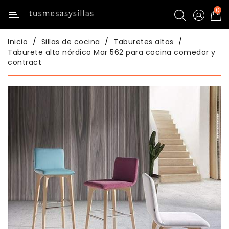
0
Categoría
Inicio
Sillas de cocina
Taburetes altos
Inicio
Taburete alto nórdico Mar 562 para cocina comedor y
contract
Mesas
De
Cocina
Sillas
De
Cocina
Mesas
Comedor
Sillas
Comedor