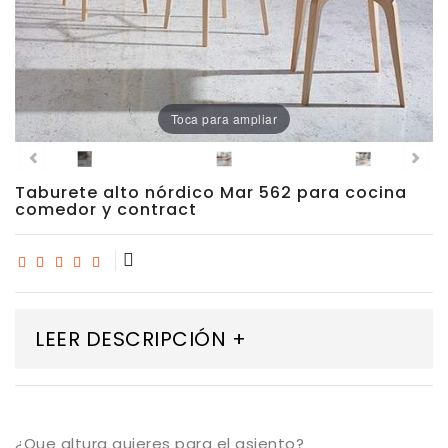
Porcelánico
Dekton
Toca para ampliar
Stock
Taburetes
Taburete alto nórdico Mar 562 para cocina
Altos
comedor y contract
Exterior/jardín
LEER DESCRIPCIÓN +
¿Que altura quieres para el asiento?