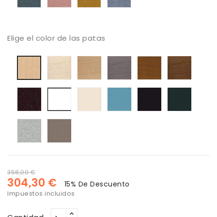
Elige el color de las patas
Haya
Haya
Haya
Haya
Haya
Haya
blanqueada
color
color
color
color
natural
roble
ceniza
cerezo
Nogal
Haya
lacado
lacado
Lacado
Lacado
Lacado
color
blanco
blanco
turquesa
negro
antraci
wengue
roto
Lacado
Lacado
plata
vison
358,00 €
304,30 €
15% De Descuento
Impuestos incluidos