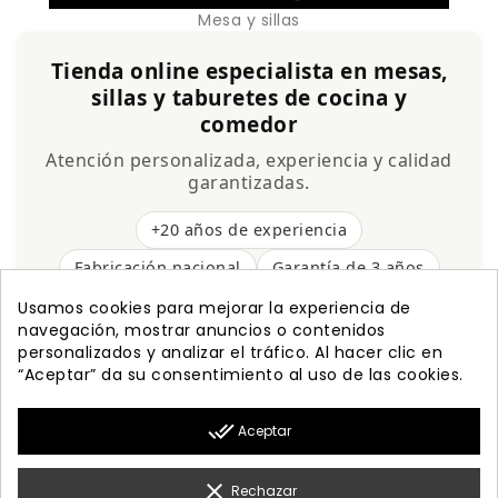
Mesa y sillas
Tienda online especialista en mesas,
sillas y taburetes de cocina y
comedor
Atención personalizada, experiencia y calidad
garantizadas.
+20 años de experiencia
Fabricación nacional
Garantía de 3 años
Envío gratis
Usamos cookies para mejorar la experiencia de
navegación, mostrar anuncios o contenidos
personalizados y analizar el tráfico. Al hacer clic en
“Aceptar” da su consentimiento al uso de las cookies.

PRODUCTOS
done_all
Aceptar

NUESTRA EMPRESA

MI CUENTA
clear
Rechazar