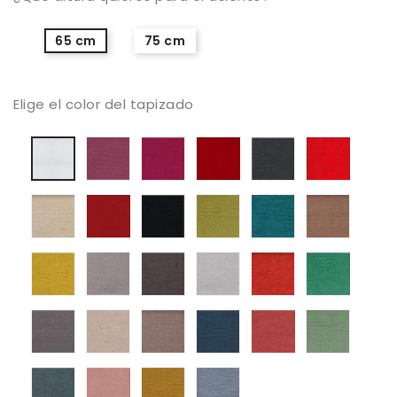
65 cm
75 cm
Elige el color del tapizado
Mystic
Mystic
Mystic
Mystic
Mystic
Blanco
05
06
08
13
38
Mystic
Mystic
Mystic
Mystic
Mystic
Mystic
50
56
59
61
68
104
Mystic
Mystic
Mystic
Mystic
Mystic
Mystic
105
112
131
136
161
187
Mystic
Mystic
Mystic
Mystic
Mystic
Mystic
213
250
252
311
373
387
Mystic
Mystic
Mystic
Mystic
395
503
514
602