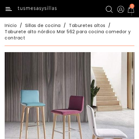
0
Categoría
Inicio
Sillas de cocina
Taburetes altos
Inicio
Taburete alto nórdico Mar 562 para cocina comedor y
contract
Mesas
De
Cocina
Sillas
De
Cocina
Mesas
Comedor
Sillas
Comedor