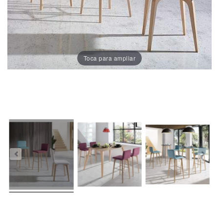
Porcelánico
Dekton
Toca para ampliar
Stock
Taburetes
Altos
Exterior/jardín