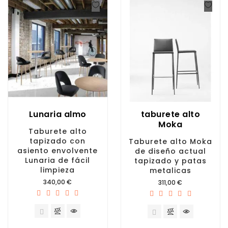
Lunaria almo
taburete alto
Moka
Taburete alto
tapizado con
Taburete alto Moka
asiento envolvente
de diseño actual
Lunaria de fácil
tapizado y patas
limpieza
metalicas
Precio
340,00 €
Precio
311,00 €