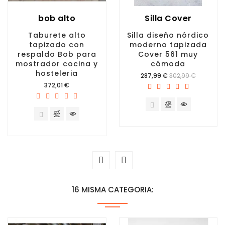
bob alto
Silla Cover
Taburete alto
Silla diseño nórdico
tapizado con
moderno tapizada
respaldo Bob para
Cover 561 muy
mostrador cocina y
cómoda
hosteleria
Precio
287,99 €
302,99 €
Precio
372,01 €
16 MISMA CATEGORIA: