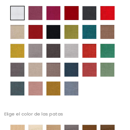
Mystic
Mystic
Mystic
Mystic
Mystic
Blanco
05
06
08
13
38
Mystic
Mystic
Mystic
Mystic
Mystic
Mystic
50
56
59
61
68
104
Mystic
Mystic
Mystic
Mystic
Mystic
Mystic
105
112
131
136
161
187
Mystic
Mystic
Mystic
Mystic
Mystic
Mystic
213
250
252
311
373
387
Mystic
Mystic
Mystic
Mystic
395
503
514
602
Elige el color de las patas
Haya
Haya
Haya
Haya
Haya
Haya