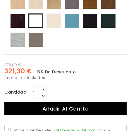
natural
blanqueada
color
color
color
color
roble
ceniza
cerezo
Nogal
Haya
lacado
Lacado
Lacado
Lacado
lacado
color
blanco
turquesa
negro
antraci
blanco
wengue
roto
Lacado
Lacado
plata
vison
378,00 €
321,30 €
15% De Descuento
Impuestos incluidos
Cantidad
Añadir Al Carrito
Pídelo antes de
530 horas y 39 minutos
y