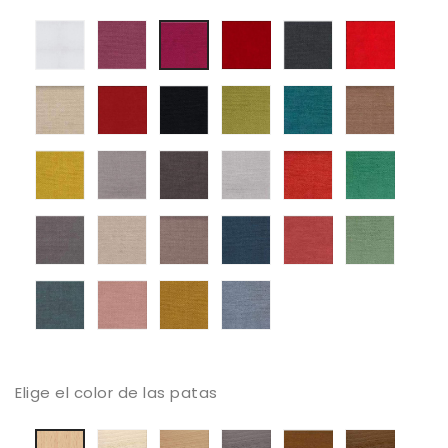
Blanco
Mystic
Mystic
Mystic
Mystic
Mystic
05
08
13
38
06
Mystic
Mystic
Mystic
Mystic
Mystic
Mystic
50
56
59
61
68
104
Mystic
Mystic
Mystic
Mystic
Mystic
Mystic
105
112
131
136
161
187
Mystic
Mystic
Mystic
Mystic
Mystic
Mystic
213
250
252
311
373
387
Mystic
Mystic
Mystic
Mystic
395
503
514
602
Elige el color de las patas
Haya
Haya
Haya
Haya
Haya
Haya