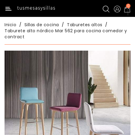
0
Categoría
Inicio
Sillas de cocina
Taburetes altos
Inicio
Taburete alto nórdico Mar 562 para cocina comedor y
contract
Mesas
De
Cocina
Sillas
De
Cocina
Mesas
Comedor
Sillas
Comedor