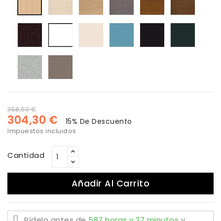
blanqueada
color
color
color
color
natural
roble
ceniza
cerezo
Nogal
Haya
lacado
lacado
Lacado
Lacado
Lacado
color
blanco
blanco
turquesa
negro
antraci
wengue
roto
Lacado
Lacado
plata
vison
358,00 €
304,30 €
15% De Descuento
Impuestos incluidos
Cantidad
Añadir Al Carrito
Pídelo antes de
587 horas y 27 minutos
y