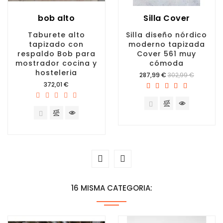
bob alto
Silla Cover
Taburete alto
Silla diseño nórdico
tapizado con
moderno tapizada
respaldo Bob para
Cover 561 muy
mostrador cocina y
cómoda
hosteleria
Precio
287,99 €
302,99 €
Precio
372,01 €
16 MISMA CATEGORIA: