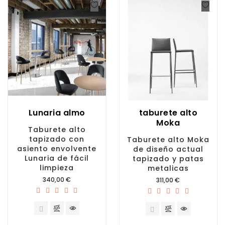
Lunaria almo
taburete alto
Moka
Taburete alto
tapizado con
Taburete alto Moka
asiento envolvente
de diseño actual
Lunaria de fácil
tapizado y patas
limpieza
metalicas
Precio
340,00 €
Precio
311,00 €