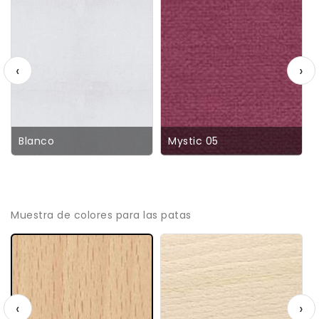
‹
›
Blanco
Mystic 05
Muestra de colores para las patas
‹
›