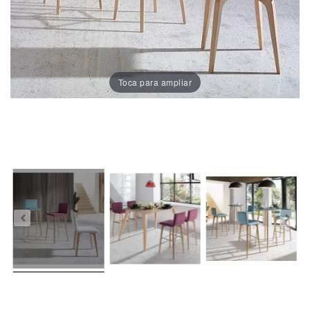
Porcelánico
Dekton
Toca para ampliar
Stock
Taburetes
Altos
Exterior/jardín