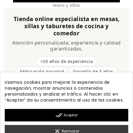
Mesa y sillas
Tienda online especialista en mesas,
sillas y taburetes de cocina y
comedor
Atención personalizada, experiencia y calidad
garantizadas.
+20 años de experiencia
Fabricación nacional
Garantía de 3 años
Envío gratis
Usamos cookies para mejorar la experiencia de
navegación, mostrar anuncios o contenidos
personalizados y analizar el tráfico. Al hacer clic en
“Aceptar” da su consentimiento al uso de las cookies.

PRODUCTOS
done_all
Aceptar

NUESTRA EMPRESA

MI CUENTA
clear
Rechazar