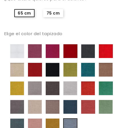
65 cm
75 cm
Elige el color del tapizado
Blanco
Mystic
Mystic
Mystic
Mystic
Mystic
05
06
08
13
38
Mystic
Mystic
Mystic
Mystic
Mystic
Mystic
50
56
59
61
68
104
Mystic
Mystic
Mystic
Mystic
Mystic
Mystic
105
112
131
136
161
187
Mystic
Mystic
Mystic
Mystic
Mystic
Mystic
213
250
252
311
373
387
Mystic
Mystic
Mystic
Mystic
395
503
514
602