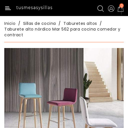
0
Categoría
Inicio
Sillas de cocina
Taburetes altos
Inicio
Taburete alto nórdico Mar 562 para cocina comedor y
contract
Mesas
De
Cocina
Sillas
De
Cocina
Mesas
Comedor
Sillas
Comedor