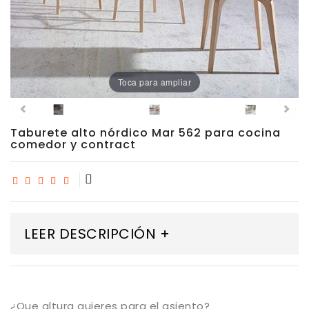
Porcelánico
Dekton
Toca para ampliar
Stock
Taburetes
Taburete alto nórdico Mar 562 para cocina
Altos
comedor y contract
Exterior/jardín
LEER DESCRIPCIÓN +
¿Que altura quieres para el asiento?