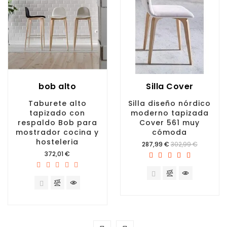
bob alto
Silla Cover
Taburete alto
Silla diseño nórdico
tapizado con
moderno tapizada
respaldo Bob para
Cover 561 muy
mostrador cocina y
cómoda
hosteleria
Precio
287,99 €
302,99 €
Precio
372,01 €