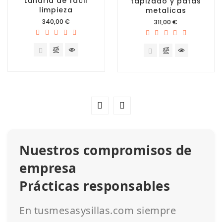
Lunaria de fácil
tapizado y patas
limpieza
metalicas
Precio
340,00 €
Precio
311,00 €
Nuestros compromisos de
empresa
Prácticas responsables
En tusmesasysillas.com siempre