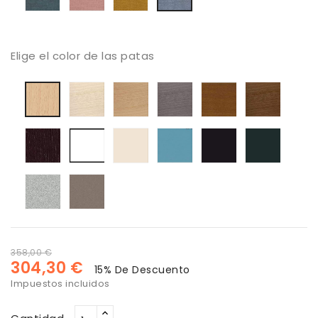
Elige el color de las patas
Haya
Haya
Haya
Haya
Haya
Haya
blanqueada
color
color
color
color
natural
roble
ceniza
cerezo
Nogal
Haya
lacado
lacado
Lacado
Lacado
Lacado
color
blanco
blanco
turquesa
negro
antraci
wengue
roto
Lacado
Lacado
plata
vison
358,00 €
304,30 €
15% De Descuento
Impuestos incluidos