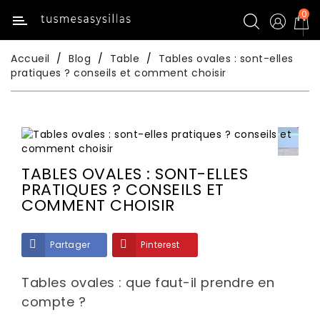
0
Catégorie
Accueil
Blog
Table
Tables ovales : sont-elles
Inicio
pratiques ? conseils et comment choisir
Tables
De
Cuisine
TABLES OVALES : SONT-ELLES
Chaises
De
PRATIQUES ? CONSEILS ET
Cuisine
COMMENT CHOISIR
Tables
Partager
Pinterest
De
Salle
À
Tables ovales : que faut-il prendre en
Manger
compte ?