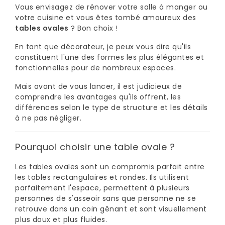
Chaises
Vous envisagez de rénover votre salle à manger ou
De
votre cuisine et vous êtes tombé amoureux des
Salle
tables ovales
? Bon choix !
À
Manger
En tant que décorateur, je peux vous dire qu'ils
constituent l'une des formes les plus élégantes et
fonctionnelles pour de nombreux espaces.
Porcelaine
Mais avant de vous lancer, il est judicieux de
comprendre les avantages qu'ils offrent, les
Dekton
différences selon le type de structure et les détails
à ne pas négliger.
Stock
Pourquoi choisir une table ovale ?
Tabourets
Hauts
Les tables ovales sont un compromis parfait entre
les tables rectangulaires et rondes. Ils utilisent
Extérieur/jardin
parfaitement l'espace, permettent à plusieurs
personnes de s'asseoir sans que personne ne se
retrouve dans un coin gênant et sont visuellement
plus doux et plus fluides.