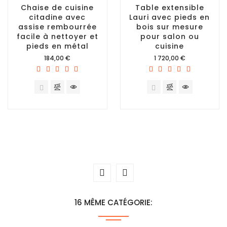
Chaise de cuisine
Table extensible
citadine avec
Lauri avec pieds en
assise rembourrée
bois sur mesure
facile à nettoyer et
pour salon ou
pieds en métal
cuisine
Prix
Prix
184,00 €
1 720,00 €
16 MÊME CATÉGORIE: