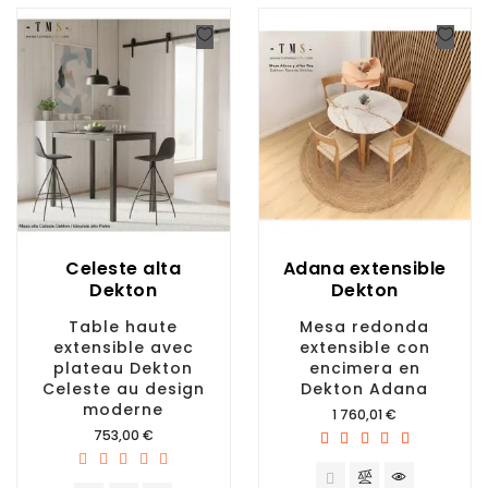
Celeste alta
Adana extensible
Dekton
Dekton
Table haute
Mesa redonda
extensible avec
extensible con
plateau Dekton
encimera en
Celeste au design
Dekton Adana
moderne
Prix
1 760,01 €
Prix
753,00 €