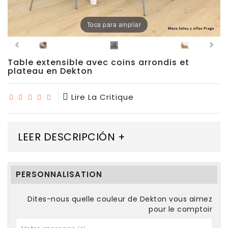
Chaises
De
Toca para ampliar
Salle
À
Manger
Table extensible avec coins arrondis et
plateau en Dekton
Porcelaine
Lire La Critique
Dekton
Stock
LEER DESCRIPCIÓN +
Tabourets
Hauts
PERSONNALISATION
Extérieur/jardin
Dites-nous quelle couleur de Dekton vous aimez
pour le comptoir