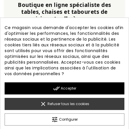
Boutique en ligne spécialiste des
tables, chaises et tabourets de
cuisine et salle à manger
Ce magasin vous demande d'accepter les cookies afin
Service personnalisé, expérience et qualité
d'optimiser les performances, les fonctionnalités des
garanties.
réseaux sociaux et la pertinence de la publicité. Les
cookies tiers liés aux réseaux sociaux et à la publicité
+20 ans d'expérience
Fabrication nationale
sont utilisés pour vous offrir des fonctionnalités
Garantie de 3 ans
Livraison rapide
optimisées sur les réseaux sociaux, ainsi que des
publicités personnalisées. Acceptez-vous ces cookies
ainsi que les implications associées à l'utilisation de
vos données personnelles ?

PRODUITS
done_all
Accepter

NOTRE SOCIÉTÉ

VOTRE COMPTE
clear
Refuser tous les cookies

INFORMATION
tune
Configurer
© 2026 - Diseño Web By Optimiza