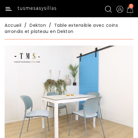
0
Catégorie
Accueil
Dekton
Table extensible avec coins
Inicio
arrondis et plateau en Dekton
Tables
De
Cuisine
Chaises
De
Cuisine
Tables
De
Salle
À
Manger