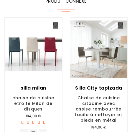
PRODUIT CONNEXE
silla milan
Silla City tapizada
chaise de cuisine
Chaise de cuisine
étroite Milan de
citadine avec
disques
assise rembourrée
facile à nettoyer et
Prix
184,00 €
pieds en métal
Prix
184,00 €