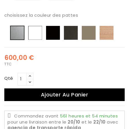
choisissez la couleur des pattes
Blanca
Negro
Antracita
Tx-
Haya
Aluminio
oro
barniz
epoxy
natural
600,00 €
TTC
Qté
Ajouter Au Panier
Commandez avant
561 heures et 54 minutes
pour une livraison
entre le
20/10
et le
22/10
avec
agencia de transporte rápida