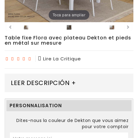
Chaises
De
Toca para ampliar
Salle
À
Manger
Table fixe Flora avec plateau Dekton et pieds
en métal sur mesure
Porcelaine
Lire La Critique
Dekton
Stock
LEER DESCRIPCIÓN +
Tabourets
Hauts
PERSONNALISATION
Extérieur/jardin
Dites-nous la couleur de Dekton que vous aimez
pour votre comptoir