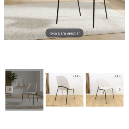
Porcelánico
Dekton
Toca para ampliar
Stock
Taburetes
Altos
Exterior/jardín