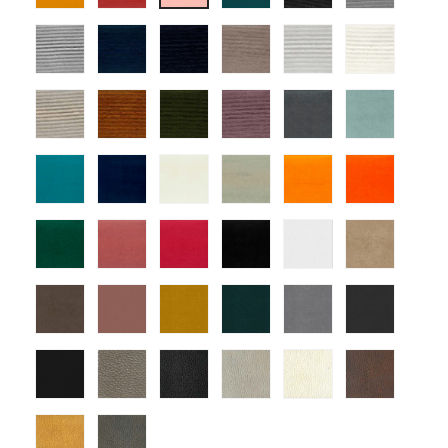
09
12
14
01
03
13
tapizado
tapizado
tapizado
tapizado
tapizado
tapiza
ander
ander
ander
ander
ander
ander
04
06
07
10
12
14
tapizado
tapizado
tapizado
tapizado
atlas-
atlas-
ander
ander
ander
ander
1
3
15
18
25
22
atlas-
atlas-
atlas-
atlas-
atlas-
atlas-
5
7
10
11
15
18
atlas-
atlas-
atlas-
atlas-
Mystic
Mystic
25
28
29
30
Blanco
Tortola
Mystic
Mystic
Mystic
Mystic
Mystic
Mystic
Nuez
Rosa
Mostaza
Turquesa
Gris
Grafito
Mystic
montana
montana
montana
montana
monta
Antracita
7
1
9
10
13
montana
montana
17
18