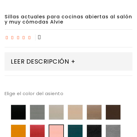
Sillas actuales para cocinas abiertas al salón
y muy cómodas Alvie
LEER DESCRIPCIÓN +
Elige el color del asiento
tapizado
tapizado
tapizado
tapizado
tapizado
tapiza
armani
armani
armani
armani
armani
armani
01
03
04
05
07
08
tapizado
tapizado
tapizado
tapizado
tapiza
tapizado
armani
armani
armani
ander
ander
armani