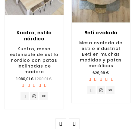
Kuatro, estilo
Beti ovalada
nórdico
Mesa ovalada de
estilo industrial
Kuatro, mesa
Beti en muchas
extensible de estilo
medidas y patas
nordico con patas
metálicas
inclinadas de
madera
Precio
629,99 €
Precio
1.080,01 €
1.200,01 €