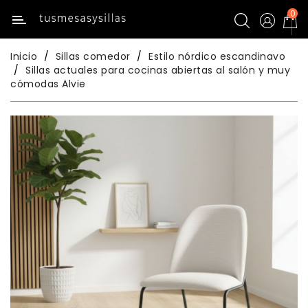
0
Categoría
Inicio
Sillas comedor
Estilo nórdico escandinavo
Inicio
Sillas actuales para cocinas abiertas al salón y muy
cómodas Alvie
Mesas
De
Cocina
Sillas
De
Cocina
Mesas
Comedor
Sillas
Comedor