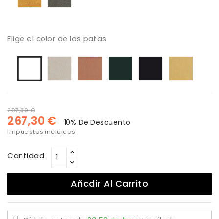
Elige el color de las patas
Arena
Cobre
Antracita
Negro
Oro
Blanco
297,00 €
267,30 €
10% De Descuento
Impuestos incluidos
Cantidad
Añadir Al Carrito