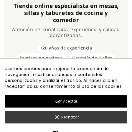
Tienda online especialista en mesas,
sillas y taburetes de cocina y
comedor
Atención personalizada, experiencia y calidad
garantizadas.
+20 años de experiencia
Fabricación nacional
Garantía de 3 años
Envío gratis
Usamos cookies para mejorar la experiencia de
navegación, mostrar anuncios o contenidos
personalizados y analizar el tráfico. Al hacer clic en
“Aceptar” da su consentimiento al uso de las cookies.

PRODUCTOS
done_all
Aceptar

NUESTRA EMPRESA

MI CUENTA
clear
Rechazar

INFORMACIÓN