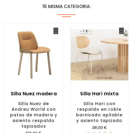
16 MISMA CATEGORIA:
Silla Nuez madera
Silla Hari mixta
Silla Nuez de
Silla Hari con
Andreu World con
respaldo en roble
patas de madera y
barnizado apilable
asiento respaldo
y asiento tapizado
tapizados
Precio
281,00 €
Precio