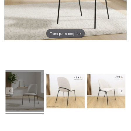
Sillas
Comedor
Porcelánico
Toca para ampliar
Dekton
Stock
Taburetes
Altos
Exterior/jardín