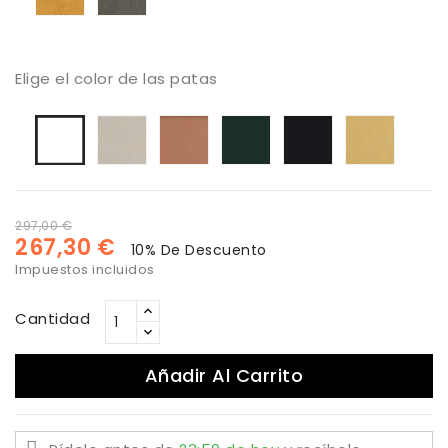
Elige el color de las patas
Arena
Cobre
Antracita
Negro
Oro
Blanco
297,00 €
267,30 €
10% De Descuento
Impuestos incluidos
Cantidad
Añadir Al Carrito