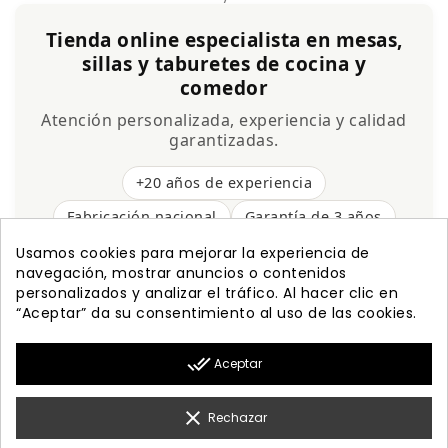
Tienda online especialista en mesas,
sillas y taburetes de cocina y
comedor
Atención personalizada, experiencia y calidad
garantizadas.
+20 años de experiencia
Fabricación nacional
Garantía de 3 años
Envío gratis
Usamos cookies para mejorar la experiencia de
navegación, mostrar anuncios o contenidos
personalizados y analizar el tráfico. Al hacer clic en
“Aceptar” da su consentimiento al uso de las cookies.

PRODUCTOS
done_all
Aceptar

NUESTRA EMPRESA

MI CUENTA
clear
Rechazar

INFORMACIÓN