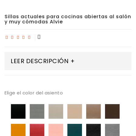
Sillas actuales para cocinas abiertas al salón
y muy cómodas Alvie
LEER DESCRIPCIÓN +
Elige el color del asiento
tapizado
tapizado
tapizado
tapizado
tapizado
tapiza
armani
armani
armani
armani
armani
armani
01
03
04
05
07
08
tapizado
tapizado
tapizado
tapizado
tapizado
tapiza
armani
armani
armani
armani
ander
ander