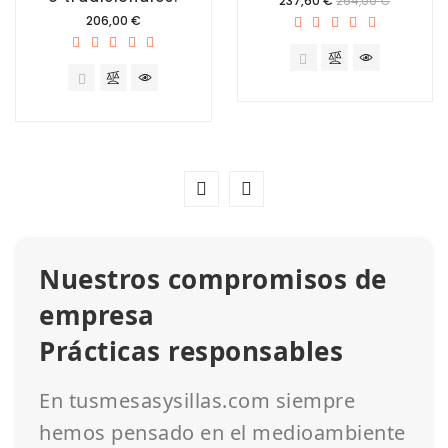
237,60 €
264,00 €
Precio
206,00 €
Nuestros compromisos de
empresa
Prácticas responsables
En tusmesasysillas.com siempre
hemos pensado en el medioambiente