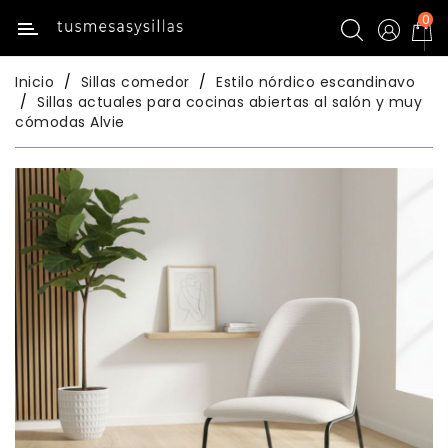
0
Categoría
Inicio
Sillas comedor
Estilo nórdico escandinavo
Inicio
Sillas actuales para cocinas abiertas al salón y muy
cómodas Alvie
Mesas
Mesas
De
Cocina
Sillas
De
Cocina
Mesas
Comedor