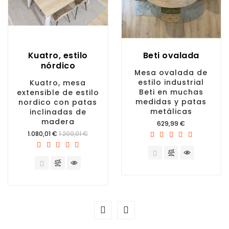
Kuatro, estilo
Beti ovalada
nórdico
Mesa ovalada de
estilo industrial
Kuatro, mesa
Beti en muchas
extensible de estilo
medidas y patas
nordico con patas
metálicas
inclinadas de
madera
Precio
629,99 €
Precio
1.080,01 €
1.200,01 €