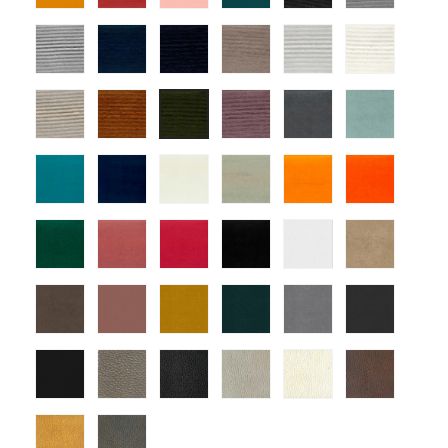
09
12
13
14
01
03
tapizado
tapizado
tapizado
tapizado
tapizado
tapiza
ander
ander
ander
ander
ander
ander
04
06
07
10
12
14
tapizado
tapizado
tapizado
atlas-
atlas-
tapizado
ander
ander
ander
1
3
ander
15
18
22
25
atlas-
atlas-
atlas-
atlas-
atlas-
atlas-
5
7
10
11
15
18
atlas-
atlas-
atlas-
atlas-
Mystic
Mystic
25
28
29
30
Blanco
Tortola
Mystic
Mystic
Mystic
Mystic
Mystic
Mystic
Nuez
Rosa
Mostaza
Turquesa
Gris
Grafito
Mystic
montana
montana
montana
montana
monta
Antracita
7
1
9
10
13
montana
montana
17
18