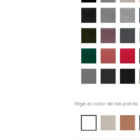
01
03
0
tapizado
tapizado
ta
ander
ander
a
01
03
0
tapizado
tapizado
at
ander
ander
1
25
22
atlas-
atlas-
at
25
28
2
Mystic
Mystic
My
Gris
Grafito
An
Elige el color de las patas
Arena
C
Blanco