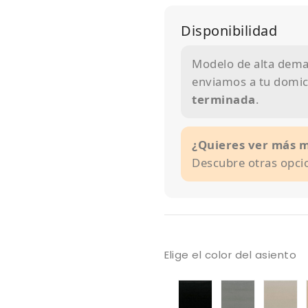
Disponibilidad
Modelo de alta deman
enviamos a tu domici
terminada
.
¿Quieres ver más 
Descubre otras opci
Elige el color del asiento
tapizado
tapizado
ta
armani
armani
a