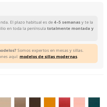
da. El plazo habitual es de
4–5 semanas
y te la
lio en toda la península
totalmente montada y
modelos?
Somos expertos en mesas y sillas.
ones aquí:
modelos de sillas modernas
.
pizado
tapizado
tapizado
tapizado
tapizado
tapizado
tapizado
tap
rmani
armani
armani
armani
armani
armani
armani
arm