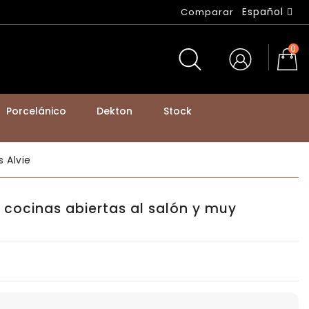
Español
Comparar
0
Porcelánico
Dekton
Stock
BASTIDORES DE MESA Y PATAS DE MOSTRADOR
 Alvie
a cocinas abiertas al salón y muy