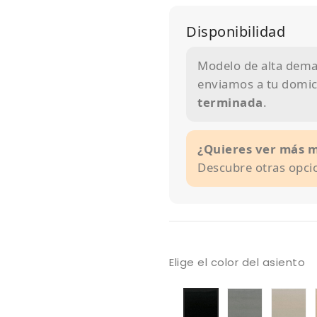
Disponibilidad
Modelo de alta deman
enviamos a tu domici
terminada
.
¿Quieres ver más 
Descubre otras opci
Elige el color del asiento
tapizado
ta
tapizado
armani
a
armani