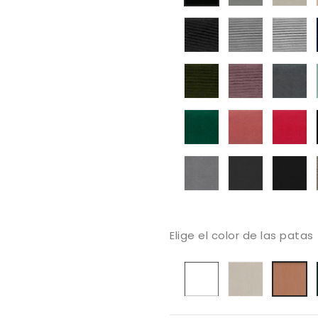
03
0
01
tapizado
tapizado
ta
ander
ander
a
01
03
0
tapizado
tapizado
at
ander
ander
1
25
22
atlas-
atlas-
at
25
28
2
Mystic
Mystic
My
Gris
Grafito
An
Elige el color de las patas
Blanco
Arena
C