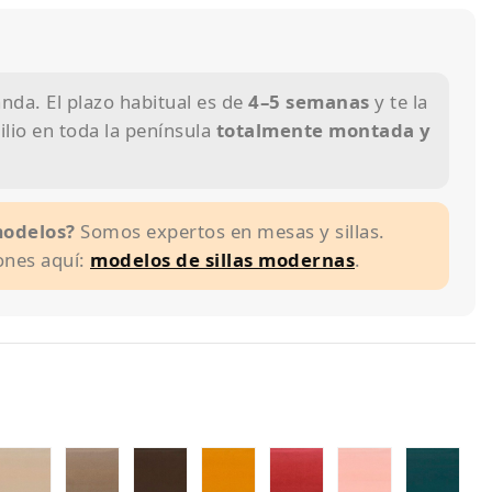
da. El plazo habitual es de
4–5 semanas
y te la
lio en toda la península
totalmente montada y
modelos?
Somos expertos en mesas y sillas.
ones aquí:
modelos de sillas modernas
.
pizado
tapizado
tapizado
tapizado
tapizado
tapizado
tapizado
tap
rmani
armani
armani
armani
armani
armani
armani
arm