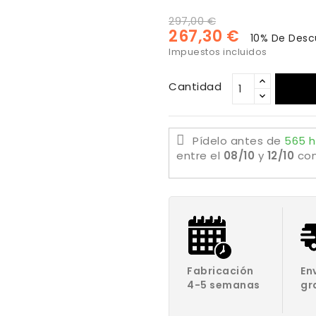
297,00 €
267,30 €
10% De Desc
Impuestos incluidos
Cantidad
Pídelo antes de
565 h
entre el
08/10
y
12/10
co
Fabricación
En
4-5 semanas
gr