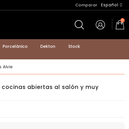
Español
Comparar
0
Porcelánico
Dekton
Stock
BASTIDORES DE MESA Y PATAS DE MOSTRADOR
 Alvie
a cocinas abiertas al salón y muy