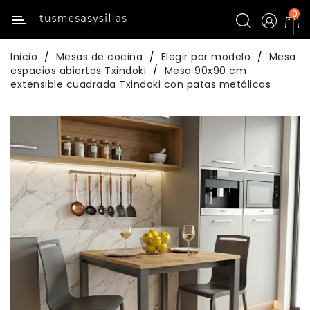
0
Categoría
Inicio
Mesas de cocina
Elegir por modelo
Mesa
Inicio
espacios abiertos Txindoki
Mesa 90x90 cm
extensible cuadrada Txindoki con patas metálicas
Mesas
De
Cocina
Sillas
De
Cocina
Mesas
Comedor
Sillas
Comedor