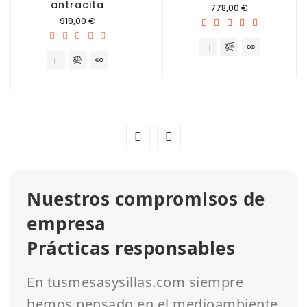
antracita
Precio
778,00 €
Precio
919,00 €
Nuestros compromisos de
empresa
Prácticas responsables
En tusmesasysillas.com siempre
hemos pensado en el medioambiente