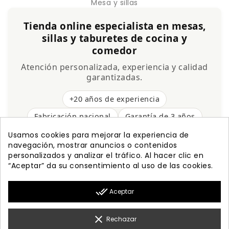
Mesa y sillas
Tienda online especialista en mesas,
sillas y taburetes de cocina y
comedor
Atención personalizada, experiencia y calidad
garantizadas.
+20 años de experiencia
Fabricación nacional
Garantía de 3 años
Envío gratis
Usamos cookies para mejorar la experiencia de
navegación, mostrar anuncios o contenidos
personalizados y analizar el tráfico. Al hacer clic en
“Aceptar” da su consentimiento al uso de las cookies.

PRODUCTOS
done_all
Aceptar

NUESTRA EMPRESA

MI CUENTA
clear
Rechazar

INFORMACIÓN