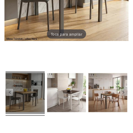
Porcelánico
Dekton
Toca para ampliar
Stock
Taburetes
Altos
Exterior/jardín